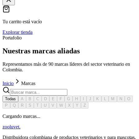
Tu carrito está vacío
Explorar tienda
Portafolio
Nuestras marcas aliadas
Representamos más de 90 marcas líderes del sector veterinario en
Colombia.
Inicio
Marcas
Todas
A
B
C
D
E
F
G
H
I
J
K
L
M
N
O
P
Q
R
S
T
U
V
W
X
Y
Z
Cargando marcas...
zoolu
vet
.
Distribuidora colombiana de productos veterinarios y para mascotas.