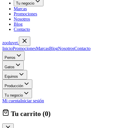
Tu negocio
Marcas
Promociones
Nosotros
Blog
Contacto
zoolu
vet
.
Inicio
Promociones
Marcas
Blog
Nosotros
Contacto
Perros
Gatos
Equinos
Producción
Tu negocio
Mi cuenta
Iniciar sesión
Tu carrito (
0
)