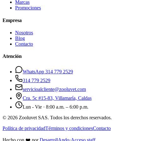
Marcas
Promociones
Empresa
Nosotros
Blog
Contacto
Atención
WhatsApp 314 779 2529
314 779 2529
servicioalcliente@zooluvet.com
Cra. 5c #15-83, Villamaría, Caldas
Lun - Vie · 8:00 a.m. – 6:00 p.m.
© 2026 Zooluvet SAS. Todos los derechos reservados.
Política de privacidad
Términos y condiciones
Contacto
Hecho con
❤️
por
DesarrollAndo
·
Acceso staff