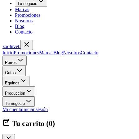
Tu negocio
Marcas
Promociones
Nosotros
Blog
Contacto
zoolu
vet
.
Inicio
Promociones
Marcas
Blog
Nosotros
Contacto
Perros
Gatos
Equinos
Producción
Tu negocio
Mi cuenta
Iniciar sesión
Tu carrito (
0
)