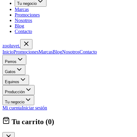
Tu negocio
Marcas
Promociones
Nosotros
Blog
Contacto
zoolu
vet
.
Inicio
Promociones
Marcas
Blog
Nosotros
Contacto
Perros
Gatos
Equinos
Producción
Tu negocio
Mi cuenta
Iniciar sesión
Tu carrito (
0
)