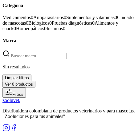
Categoría
Medicamentos
0
Antiparasitarios
0
Suplementos y vitaminas
0
Cuidado
de mascotas
0
Biológicos
0
Pruebas diagnósticas
0
Alimentos y
snack
0
Homeopáticos
0
Insumos
0
Marca
Sin resultados
Limpiar filtros
Ver
0
productos
Filtros
zoolu
vet
.
Distribuidora colombiana de productos veterinarios y para mascotas.
"Zooluciones para tus animales"