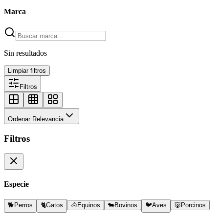
Marca
Sin resultados
Limpiar filtros
Filtros
Ordenar:
Relevancia
Filtros
Especie
🐕
Perros
🐈
Gatos
🐴
Equinos
🐄
Bovinos
🐦
Aves
🐷
Porcinos