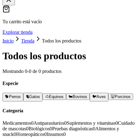
Tu carrito está vacío
Explorar tienda
Inicio
Tienda
Todos los productos
Todos los productos
Mostrando
0
-
0
de
0
productos
Especie
🐕
Perros
🐈
Gatos
🐴
Equinos
🐄
Bovinos
🐦
Aves
🐷
Porcinos
Categoría
Medicamentos
0
Antiparasitarios
0
Suplementos y vitaminas
0
Cuidado
de mascotas
0
Biológicos
0
Pruebas diagnósticas
0
Alimentos y
snack
0
Homeopáticos
0
Insumos
0