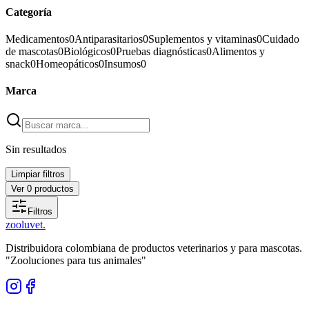
Categoría
Medicamentos
0
Antiparasitarios
0
Suplementos y vitaminas
0
Cuidado
de mascotas
0
Biológicos
0
Pruebas diagnósticas
0
Alimentos y
snack
0
Homeopáticos
0
Insumos
0
Marca
Sin resultados
Limpiar filtros
Ver
0
productos
Filtros
zoolu
vet
.
Distribuidora colombiana de productos veterinarios y para mascotas.
"Zooluciones para tus animales"