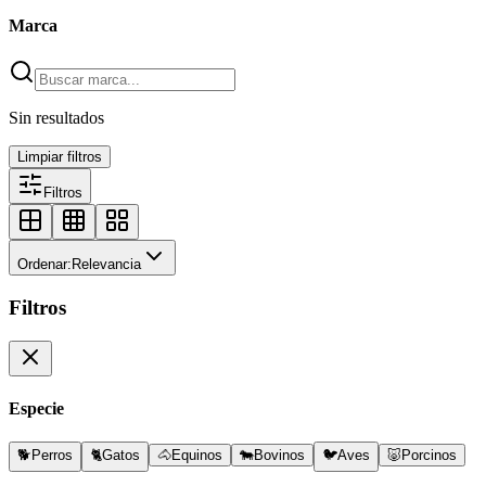
Marca
Sin resultados
Limpiar filtros
Filtros
Ordenar:
Relevancia
Filtros
Especie
🐕
Perros
🐈
Gatos
🐴
Equinos
🐄
Bovinos
🐦
Aves
🐷
Porcinos