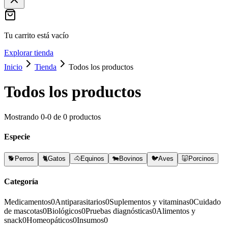
Tu carrito está vacío
Explorar tienda
Inicio
Tienda
Todos los productos
Todos los productos
Mostrando
0
-
0
de
0
productos
Especie
🐕
Perros
🐈
Gatos
🐴
Equinos
🐄
Bovinos
🐦
Aves
🐷
Porcinos
Categoría
Medicamentos
0
Antiparasitarios
0
Suplementos y vitaminas
0
Cuidado
de mascotas
0
Biológicos
0
Pruebas diagnósticas
0
Alimentos y
snack
0
Homeopáticos
0
Insumos
0