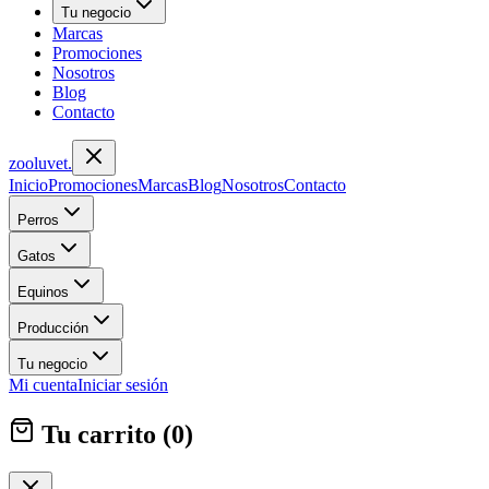
Tu negocio
Marcas
Promociones
Nosotros
Blog
Contacto
zoolu
vet
.
Inicio
Promociones
Marcas
Blog
Nosotros
Contacto
Perros
Gatos
Equinos
Producción
Tu negocio
Mi cuenta
Iniciar sesión
Tu carrito (
0
)