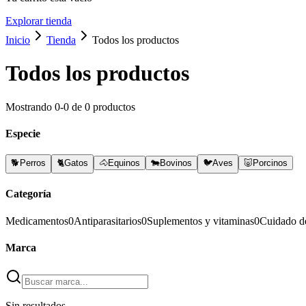
Explorar tienda
Inicio
Tienda
Todos los productos
Todos los productos
Mostrando
0
-
0
de
0
productos
Especie
🐕
Perros
🐈
Gatos
🐴
Equinos
🐄
Bovinos
🐦
Aves
🐷
Porcinos
Categoría
Medicamentos
0
Antiparasitarios
0
Suplementos y vitaminas
0
Cuidado d
Marca
Sin resultados