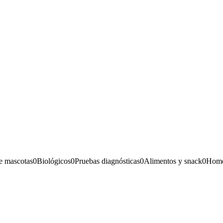
e mascotas
0
Biológicos
0
Pruebas diagnósticas
0
Alimentos y snack
0
Home