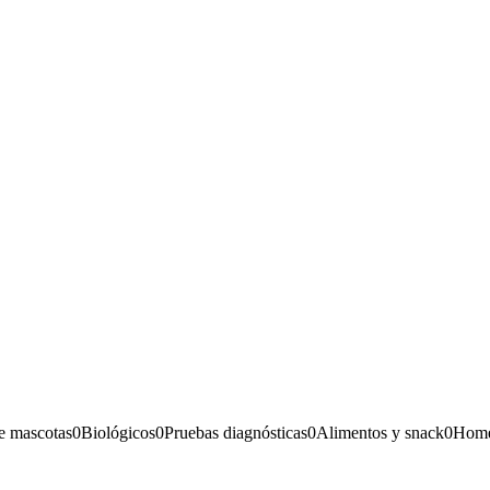
e mascotas
0
Biológicos
0
Pruebas diagnósticas
0
Alimentos y snack
0
Home