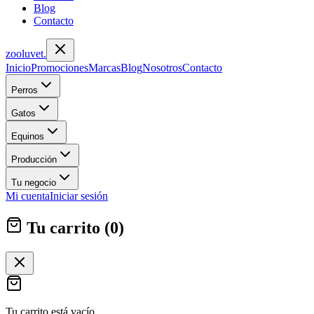
Blog
Contacto
zoolu
vet
.
Inicio
Promociones
Marcas
Blog
Nosotros
Contacto
Perros
Gatos
Equinos
Producción
Tu negocio
Mi cuenta
Iniciar sesión
Tu carrito (
0
)
Tu carrito está vacío