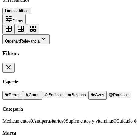
Limpiar filtros
Filtros
Ordenar:
Relevancia
Filtros
Especie
🐕
Perros
🐈
Gatos
🐴
Equinos
🐄
Bovinos
🐦
Aves
🐷
Porcinos
Categoría
Medicamentos
0
Antiparasitarios
0
Suplementos y vitaminas
0
Cuidado d
Marca