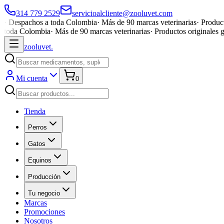
314 779 2529
servicioalcliente@zooluvet.com
·
Despachos a toda Colombia
·
Más de 90 marcas veterinarias
·
Product
toda Colombia
·
Más de 90 marcas veterinarias
·
Productos originales 
zoolu
vet
.
Mi cuenta
0
Tienda
Perros
Gatos
Equinos
Producción
Tu negocio
Marcas
Promociones
Nosotros