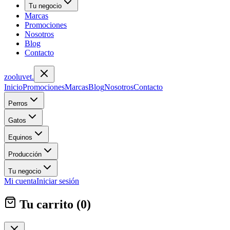
Tu negocio
Marcas
Promociones
Nosotros
Blog
Contacto
zoolu
vet
.
Inicio
Promociones
Marcas
Blog
Nosotros
Contacto
Perros
Gatos
Equinos
Producción
Tu negocio
Mi cuenta
Iniciar sesión
Tu carrito (
0
)