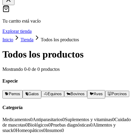
Tu carrito está vacío
Explorar tienda
Inicio
Tienda
Todos los productos
Todos los productos
Mostrando
0
-
0
de
0
productos
Especie
🐕
Perros
🐈
Gatos
🐴
Equinos
🐄
Bovinos
🐦
Aves
🐷
Porcinos
Categoría
Medicamentos
0
Antiparasitarios
0
Suplementos y vitaminas
0
Cuidado
de mascotas
0
Biológicos
0
Pruebas diagnósticas
0
Alimentos y
snack
0
Homeopáticos
0
Insumos
0