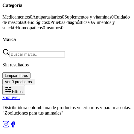
Categoría
Medicamentos
0
Antiparasitarios
0
Suplementos y vitaminas
0
Cuidado
de mascotas
0
Biológicos
0
Pruebas diagnósticas
0
Alimentos y
snack
0
Homeopáticos
0
Insumos
0
Marca
Sin resultados
Limpiar filtros
Ver
0
productos
Filtros
zoolu
vet
.
Distribuidora colombiana de productos veterinarios y para mascotas.
"Zooluciones para tus animales"