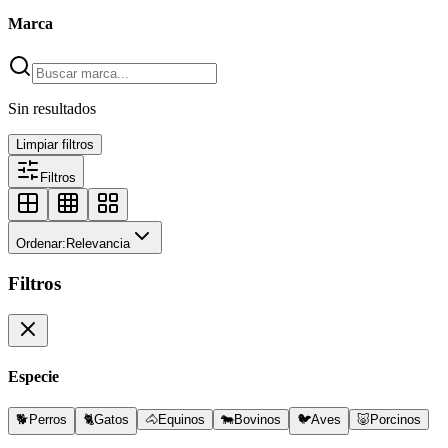
Marca
Sin resultados
Limpiar filtros
Filtros
Ordenar:
Relevancia
Filtros
Especie
🐕
Perros
🐈
Gatos
🐴
Equinos
🐄
Bovinos
🐦
Aves
🐷
Porcinos