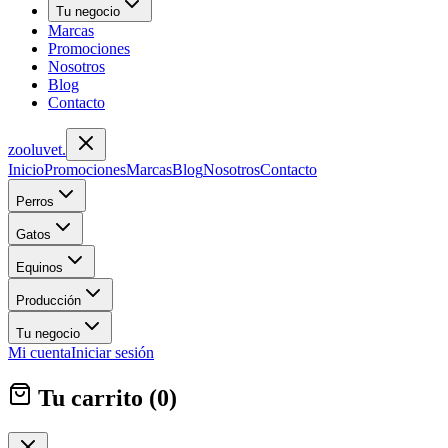
Tu negocio
Marcas
Promociones
Nosotros
Blog
Contacto
zoolu
vet
.
Inicio
Promociones
Marcas
Blog
Nosotros
Contacto
Perros
Gatos
Equinos
Producción
Tu negocio
Mi cuenta
Iniciar sesión
Tu carrito (
0
)