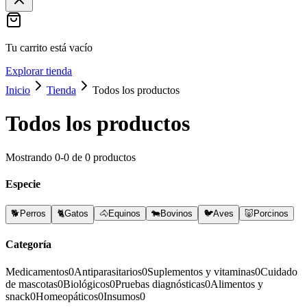
Tu carrito está vacío
Explorar tienda
Inicio
Tienda
Todos los productos
Todos los productos
Mostrando
0
-
0
de
0
productos
Especie
🐕
Perros
🐈
Gatos
🐴
Equinos
🐄
Bovinos
🐦
Aves
🐷
Porcinos
Categoría
Medicamentos
0
Antiparasitarios
0
Suplementos y vitaminas
0
Cuidado
de mascotas
0
Biológicos
0
Pruebas diagnósticas
0
Alimentos y
snack
0
Homeopáticos
0
Insumos
0