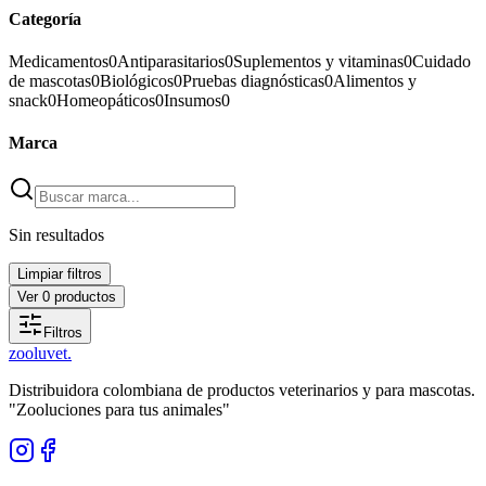
Categoría
Medicamentos
0
Antiparasitarios
0
Suplementos y vitaminas
0
Cuidado
de mascotas
0
Biológicos
0
Pruebas diagnósticas
0
Alimentos y
snack
0
Homeopáticos
0
Insumos
0
Marca
Sin resultados
Limpiar filtros
Ver
0
productos
Filtros
zoolu
vet
.
Distribuidora colombiana de productos veterinarios y para mascotas.
"Zooluciones para tus animales"