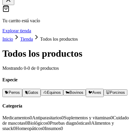
Tu carrito está vacío
Explorar tienda
Inicio
Tienda
Todos los productos
Todos los productos
Mostrando
0
-
0
de
0
productos
Especie
🐕
Perros
🐈
Gatos
🐴
Equinos
🐄
Bovinos
🐦
Aves
🐷
Porcinos
Categoría
Medicamentos
0
Antiparasitarios
0
Suplementos y vitaminas
0
Cuidado
de mascotas
0
Biológicos
0
Pruebas diagnósticas
0
Alimentos y
snack
0
Homeopáticos
0
Insumos
0