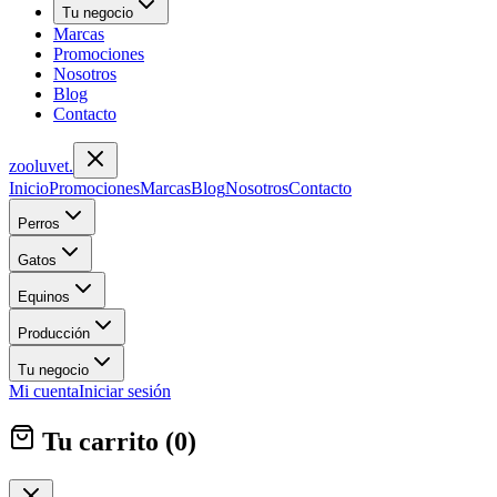
Tu negocio
Marcas
Promociones
Nosotros
Blog
Contacto
zoolu
vet
.
Inicio
Promociones
Marcas
Blog
Nosotros
Contacto
Perros
Gatos
Equinos
Producción
Tu negocio
Mi cuenta
Iniciar sesión
Tu carrito (
0
)