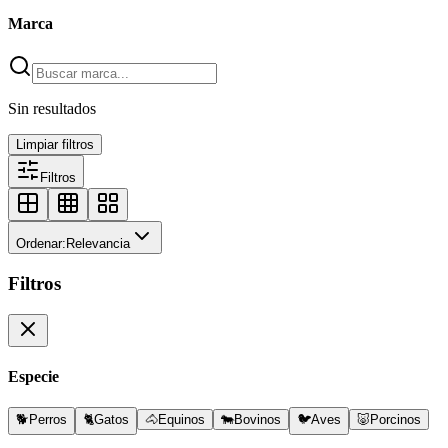
Marca
Sin resultados
Limpiar filtros
Filtros
Ordenar:
Relevancia
Filtros
Especie
🐕
Perros
🐈
Gatos
🐴
Equinos
🐄
Bovinos
🐦
Aves
🐷
Porcinos