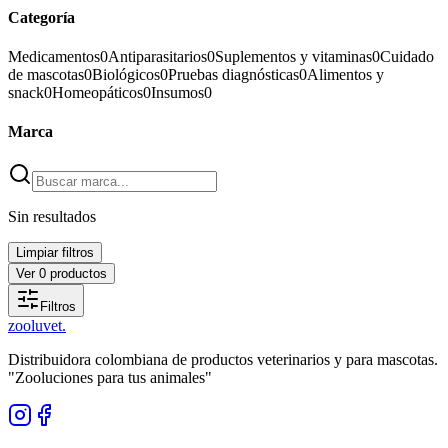
Categoría
Medicamentos
0
Antiparasitarios
0
Suplementos y vitaminas
0
Cuidado
de mascotas
0
Biológicos
0
Pruebas diagnósticas
0
Alimentos y
snack
0
Homeopáticos
0
Insumos
0
Marca
Sin resultados
Limpiar filtros
Ver
0
productos
Filtros
zoolu
vet
.
Distribuidora colombiana de productos veterinarios y para mascotas.
"Zooluciones para tus animales"