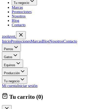
Tu negocio
Marcas
Promociones
Nosotros
Blog
Contacto
zoolu
vet
.
Inicio
Promociones
Marcas
Blog
Nosotros
Contacto
Perros
Gatos
Equinos
Producción
Tu negocio
Mi cuenta
Iniciar sesión
Tu carrito (
0
)