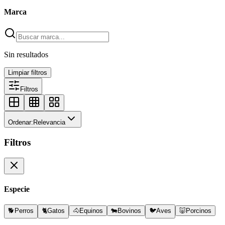
Marca
Sin resultados
Limpiar filtros
Filtros
Ordenar:
Relevancia
Filtros
Especie
🐕
Perros
🐈
Gatos
🐴
Equinos
🐄
Bovinos
🐦
Aves
🐷
Porcinos