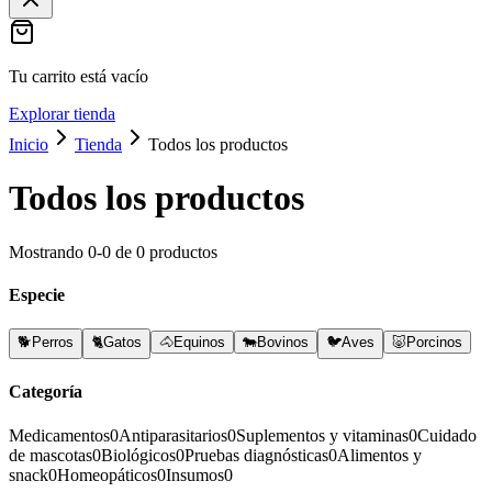
Tu carrito está vacío
Explorar tienda
Inicio
Tienda
Todos los productos
Todos los productos
Mostrando
0
-
0
de
0
productos
Especie
🐕
Perros
🐈
Gatos
🐴
Equinos
🐄
Bovinos
🐦
Aves
🐷
Porcinos
Categoría
Medicamentos
0
Antiparasitarios
0
Suplementos y vitaminas
0
Cuidado
de mascotas
0
Biológicos
0
Pruebas diagnósticas
0
Alimentos y
snack
0
Homeopáticos
0
Insumos
0