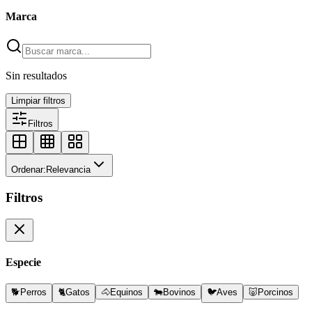
Marca
Sin resultados
Limpiar filtros
Filtros
Ordenar:
Relevancia
Filtros
Especie
🐕
Perros
🐈
Gatos
🐴
Equinos
🐄
Bovinos
🐦
Aves
🐷
Porcinos