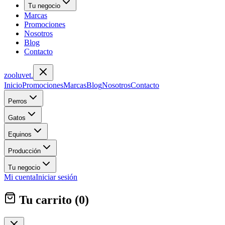
Tu negocio
Marcas
Promociones
Nosotros
Blog
Contacto
zoolu
vet
.
Inicio
Promociones
Marcas
Blog
Nosotros
Contacto
Perros
Gatos
Equinos
Producción
Tu negocio
Mi cuenta
Iniciar sesión
Tu carrito (
0
)