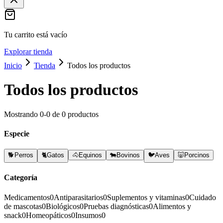
Tu carrito está vacío
Explorar tienda
Inicio
Tienda
Todos los productos
Todos los productos
Mostrando
0
-
0
de
0
productos
Especie
🐕
Perros
🐈
Gatos
🐴
Equinos
🐄
Bovinos
🐦
Aves
🐷
Porcinos
Categoría
Medicamentos
0
Antiparasitarios
0
Suplementos y vitaminas
0
Cuidado
de mascotas
0
Biológicos
0
Pruebas diagnósticas
0
Alimentos y
snack
0
Homeopáticos
0
Insumos
0