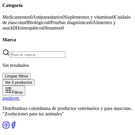
Categoría
Medicamentos
0
Antiparasitarios
0
Suplementos y vitaminas
0
Cuidado
de mascotas
0
Biológicos
0
Pruebas diagnósticas
0
Alimentos y
snack
0
Homeopáticos
0
Insumos
0
Marca
Sin resultados
Limpiar filtros
Ver
0
productos
Filtros
zoolu
vet
.
Distribuidora colombiana de productos veterinarios y para mascotas.
"Zooluciones para tus animales"