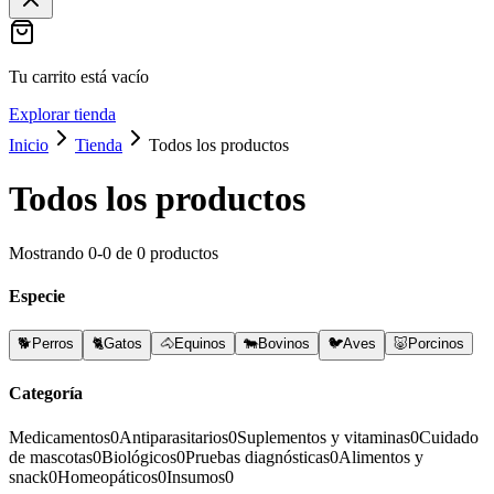
Tu carrito está vacío
Explorar tienda
Inicio
Tienda
Todos los productos
Todos los productos
Mostrando
0
-
0
de
0
productos
Especie
🐕
Perros
🐈
Gatos
🐴
Equinos
🐄
Bovinos
🐦
Aves
🐷
Porcinos
Categoría
Medicamentos
0
Antiparasitarios
0
Suplementos y vitaminas
0
Cuidado
de mascotas
0
Biológicos
0
Pruebas diagnósticas
0
Alimentos y
snack
0
Homeopáticos
0
Insumos
0