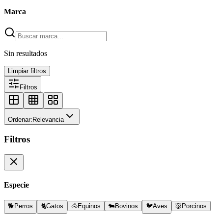
Marca
Sin resultados
Limpiar filtros
Filtros
Ordenar:
Relevancia
Filtros
Especie
🐕
Perros
🐈
Gatos
🐴
Equinos
🐄
Bovinos
🐦
Aves
🐷
Porcinos