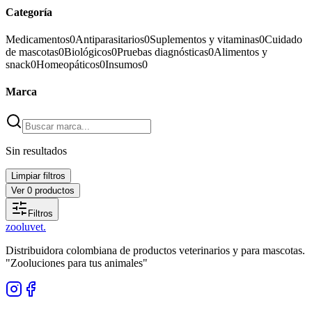
Categoría
Medicamentos
0
Antiparasitarios
0
Suplementos y vitaminas
0
Cuidado
de mascotas
0
Biológicos
0
Pruebas diagnósticas
0
Alimentos y
snack
0
Homeopáticos
0
Insumos
0
Marca
Sin resultados
Limpiar filtros
Ver
0
productos
Filtros
zoolu
vet
.
Distribuidora colombiana de productos veterinarios y para mascotas.
"Zooluciones para tus animales"