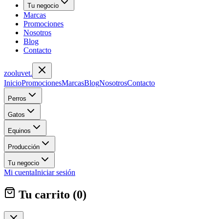
Tu negocio
Marcas
Promociones
Nosotros
Blog
Contacto
zoolu
vet
.
Inicio
Promociones
Marcas
Blog
Nosotros
Contacto
Perros
Gatos
Equinos
Producción
Tu negocio
Mi cuenta
Iniciar sesión
Tu carrito (
0
)