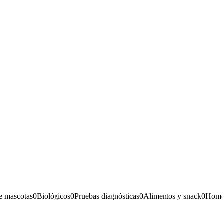
e mascotas
0
Biológicos
0
Pruebas diagnósticas
0
Alimentos y snack
0
Home