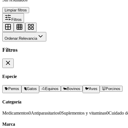
Limpiar filtros
Filtros
Ordenar:
Relevancia
Filtros
Especie
🐕
Perros
🐈
Gatos
🐴
Equinos
🐄
Bovinos
🐦
Aves
🐷
Porcinos
Categoría
Medicamentos
0
Antiparasitarios
0
Suplementos y vitaminas
0
Cuidado d
Marca