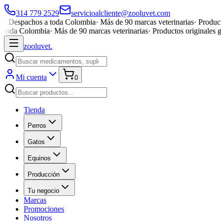
314 779 2529
servicioalcliente@zooluvet.com
·
Despachos a toda Colombia
·
Más de 90 marcas veterinarias
·
Product
toda Colombia
·
Más de 90 marcas veterinarias
·
Productos originales 
zoolu
vet
.
Mi cuenta
0
Tienda
Perros
Gatos
Equinos
Producción
Tu negocio
Marcas
Promociones
Nosotros