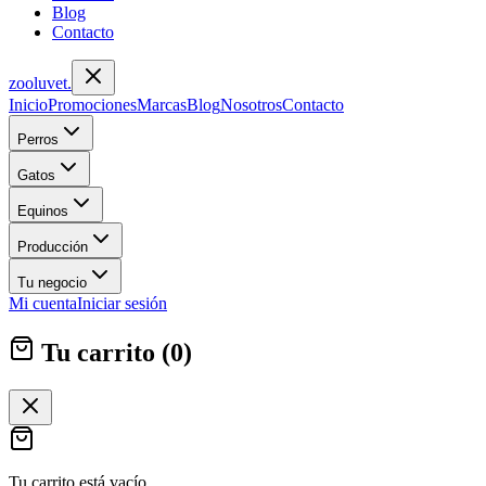
Blog
Contacto
zoolu
vet
.
Inicio
Promociones
Marcas
Blog
Nosotros
Contacto
Perros
Gatos
Equinos
Producción
Tu negocio
Mi cuenta
Iniciar sesión
Tu carrito (
0
)
Tu carrito está vacío