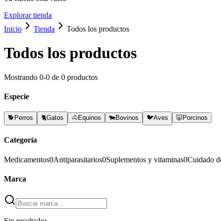
Explorar tienda
Inicio
Tienda
Todos los productos
Todos los productos
Mostrando
0
-
0
de
0
productos
Especie
🐕
Perros
🐈
Gatos
🐴
Equinos
🐄
Bovinos
🐦
Aves
🐷
Porcinos
Categoría
Medicamentos
0
Antiparasitarios
0
Suplementos y vitaminas
0
Cuidado d
Marca
Sin resultados