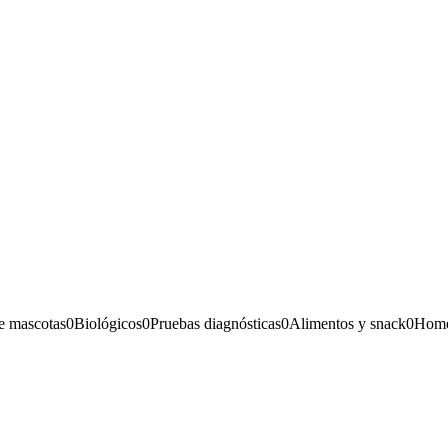
e mascotas
0
Biológicos
0
Pruebas diagnósticas
0
Alimentos y snack
0
Home