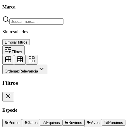
Marca
Sin resultados
Limpiar filtros
Filtros
Ordenar:
Relevancia
Filtros
Especie
🐕
Perros
🐈
Gatos
🐴
Equinos
🐄
Bovinos
🐦
Aves
🐷
Porcinos