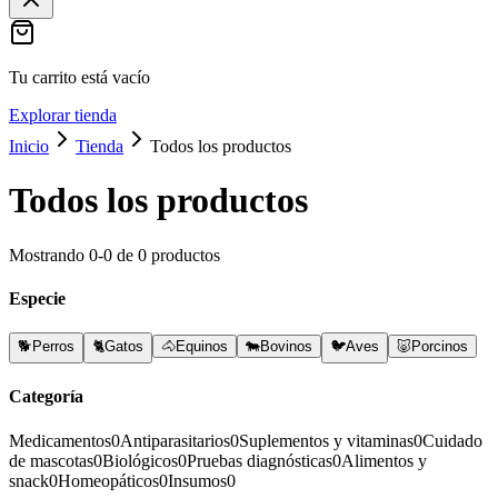
Tu carrito está vacío
Explorar tienda
Inicio
Tienda
Todos los productos
Todos los productos
Mostrando
0
-
0
de
0
productos
Especie
🐕
Perros
🐈
Gatos
🐴
Equinos
🐄
Bovinos
🐦
Aves
🐷
Porcinos
Categoría
Medicamentos
0
Antiparasitarios
0
Suplementos y vitaminas
0
Cuidado
de mascotas
0
Biológicos
0
Pruebas diagnósticas
0
Alimentos y
snack
0
Homeopáticos
0
Insumos
0