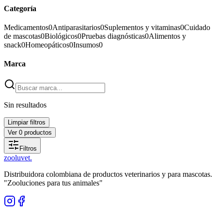
Categoría
Medicamentos
0
Antiparasitarios
0
Suplementos y vitaminas
0
Cuidado
de mascotas
0
Biológicos
0
Pruebas diagnósticas
0
Alimentos y
snack
0
Homeopáticos
0
Insumos
0
Marca
Sin resultados
Limpiar filtros
Ver
0
productos
Filtros
zoolu
vet
.
Distribuidora colombiana de productos veterinarios y para mascotas.
"Zooluciones para tus animales"