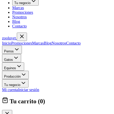
Tu negocio
Marcas
Promociones
Nosotros
Blog
Contacto
zoolu
vet
.
Inicio
Promociones
Marcas
Blog
Nosotros
Contacto
Perros
Gatos
Equinos
Producción
Tu negocio
Mi cuenta
Iniciar sesión
Tu carrito (
0
)