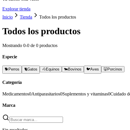
Explorar tienda
Inicio
Tienda
Todos los productos
Todos los productos
Mostrando
0
-
0
de
0
productos
Especie
🐕
Perros
🐈
Gatos
🐴
Equinos
🐄
Bovinos
🐦
Aves
🐷
Porcinos
Categoría
Medicamentos
0
Antiparasitarios
0
Suplementos y vitaminas
0
Cuidado d
Marca
Sin resultados