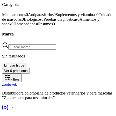
Categoría
Medicamentos
0
Antiparasitarios
0
Suplementos y vitaminas
0
Cuidado
de mascotas
0
Biológicos
0
Pruebas diagnósticas
0
Alimentos y
snack
0
Homeopáticos
0
Insumos
0
Marca
Sin resultados
Limpiar filtros
Ver
0
productos
Filtros
zoolu
vet
.
Distribuidora colombiana de productos veterinarios y para mascotas.
"Zooluciones para tus animales"