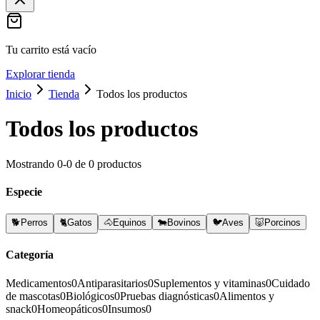
Tu carrito está vacío
Explorar tienda
Inicio
Tienda
Todos los productos
Todos los productos
Mostrando
0
-
0
de
0
productos
Especie
🐕
Perros
🐈
Gatos
🐴
Equinos
🐄
Bovinos
🐦
Aves
🐷
Porcinos
Categoría
Medicamentos
0
Antiparasitarios
0
Suplementos y vitaminas
0
Cuidado
de mascotas
0
Biológicos
0
Pruebas diagnósticas
0
Alimentos y
snack
0
Homeopáticos
0
Insumos
0