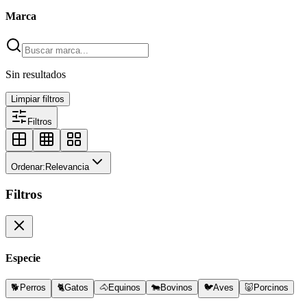
Marca
Sin resultados
Limpiar filtros
Filtros
Ordenar:
Relevancia
Filtros
Especie
🐕
Perros
🐈
Gatos
🐴
Equinos
🐄
Bovinos
🐦
Aves
🐷
Porcinos