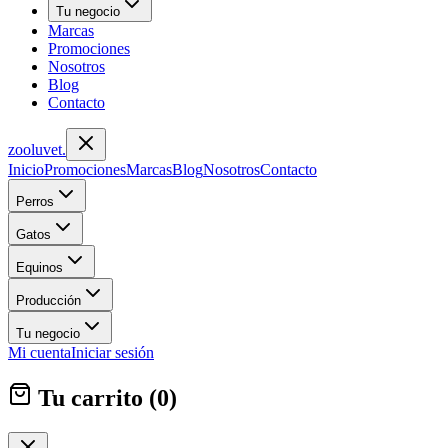
Tu negocio
Marcas
Promociones
Nosotros
Blog
Contacto
zoolu
vet
.
Inicio
Promociones
Marcas
Blog
Nosotros
Contacto
Perros
Gatos
Equinos
Producción
Tu negocio
Mi cuenta
Iniciar sesión
Tu carrito (
0
)