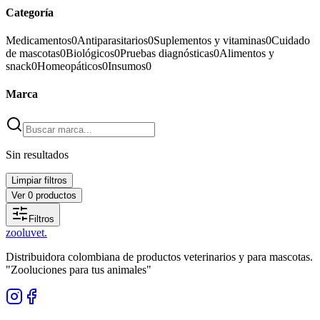
Categoría
Medicamentos
0
Antiparasitarios
0
Suplementos y vitaminas
0
Cuidado
de mascotas
0
Biológicos
0
Pruebas diagnósticas
0
Alimentos y
snack
0
Homeopáticos
0
Insumos
0
Marca
Sin resultados
Limpiar filtros
Ver
0
productos
Filtros
zoolu
vet
.
Distribuidora colombiana de productos veterinarios y para mascotas.
"Zooluciones para tus animales"