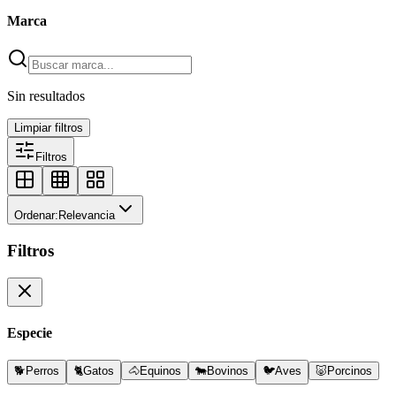
Marca
Sin resultados
Limpiar filtros
Filtros
Ordenar:
Relevancia
Filtros
Especie
🐕
Perros
🐈
Gatos
🐴
Equinos
🐄
Bovinos
🐦
Aves
🐷
Porcinos