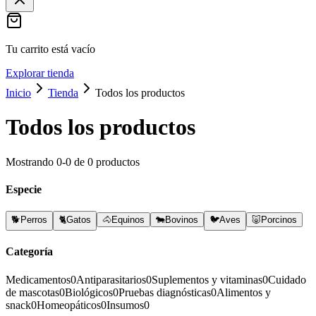
Tu carrito está vacío
Explorar tienda
Inicio
Tienda
Todos los productos
Todos los productos
Mostrando
0
-
0
de
0
productos
Especie
🐕
Perros
🐈
Gatos
🐴
Equinos
🐄
Bovinos
🐦
Aves
🐷
Porcinos
Categoría
Medicamentos
0
Antiparasitarios
0
Suplementos y vitaminas
0
Cuidado
de mascotas
0
Biológicos
0
Pruebas diagnósticas
0
Alimentos y
snack
0
Homeopáticos
0
Insumos
0