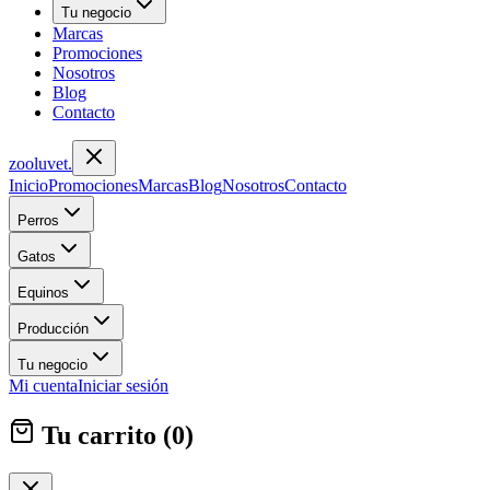
Tu negocio
Marcas
Promociones
Nosotros
Blog
Contacto
zoolu
vet
.
Inicio
Promociones
Marcas
Blog
Nosotros
Contacto
Perros
Gatos
Equinos
Producción
Tu negocio
Mi cuenta
Iniciar sesión
Tu carrito (
0
)