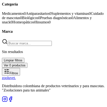
Categoría
Medicamentos
0
Antiparasitarios
0
Suplementos y vitaminas
0
Cuidado
de mascotas
0
Biológicos
0
Pruebas diagnósticas
0
Alimentos y
snack
0
Homeopáticos
0
Insumos
0
Marca
Sin resultados
Limpiar filtros
Ver
0
productos
Filtros
zoolu
vet
.
Distribuidora colombiana de productos veterinarios y para mascotas.
"Zooluciones para tus animales"