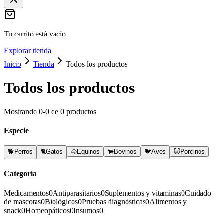
Tu carrito está vacío
Explorar tienda
Inicio
Tienda
Todos los productos
Todos los productos
Mostrando
0
-
0
de
0
productos
Especie
🐕
Perros
🐈
Gatos
🐴
Equinos
🐄
Bovinos
🐦
Aves
🐷
Porcinos
Categoría
Medicamentos
0
Antiparasitarios
0
Suplementos y vitaminas
0
Cuidado
de mascotas
0
Biológicos
0
Pruebas diagnósticas
0
Alimentos y
snack
0
Homeopáticos
0
Insumos
0