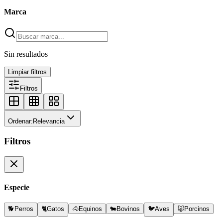
Marca
Sin resultados
Limpiar filtros
Filtros
Ordenar:
Relevancia
Filtros
Especie
🐕
Perros
🐈
Gatos
🐴
Equinos
🐄
Bovinos
🐦
Aves
🐷
Porcinos