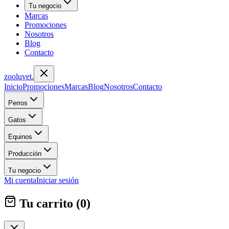
Tu negocio
Marcas
Promociones
Nosotros
Blog
Contacto
zoolu
vet
.
Inicio
Promociones
Marcas
Blog
Nosotros
Contacto
Perros
Gatos
Equinos
Producción
Tu negocio
Mi cuenta
Iniciar sesión
Tu carrito (
0
)