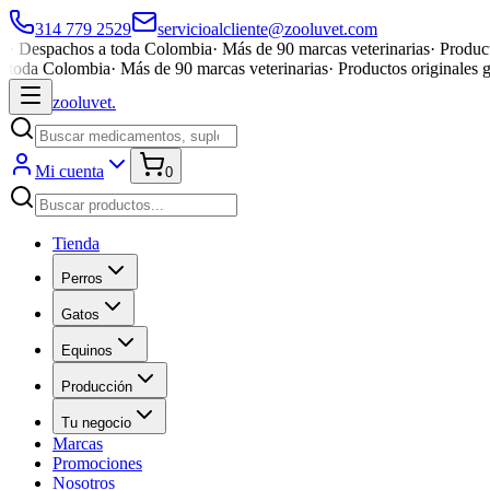
314 779 2529
servicioalcliente@zooluvet.com
·
Despachos a toda Colombia
·
Más de 90 marcas veterinarias
·
Product
toda Colombia
·
Más de 90 marcas veterinarias
·
Productos originales 
zoolu
vet
.
Mi cuenta
0
Tienda
Perros
Gatos
Equinos
Producción
Tu negocio
Marcas
Promociones
Nosotros