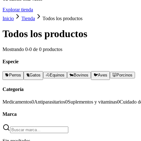
Explorar tienda
Inicio
Tienda
Todos los productos
Todos los productos
Mostrando
0
-
0
de
0
productos
Especie
🐕
Perros
🐈
Gatos
🐴
Equinos
🐄
Bovinos
🐦
Aves
🐷
Porcinos
Categoría
Medicamentos
0
Antiparasitarios
0
Suplementos y vitaminas
0
Cuidado d
Marca
Sin resultados