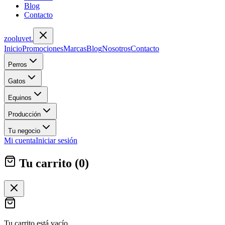
Blog
Contacto
zoolu
vet
.
Inicio
Promociones
Marcas
Blog
Nosotros
Contacto
Perros
Gatos
Equinos
Producción
Tu negocio
Mi cuenta
Iniciar sesión
Tu carrito (
0
)
Tu carrito está vacío