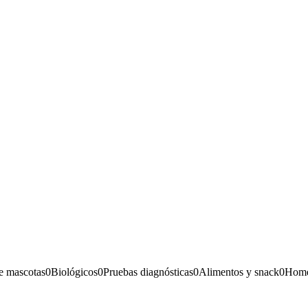
e mascotas
0
Biológicos
0
Pruebas diagnósticas
0
Alimentos y snack
0
Home