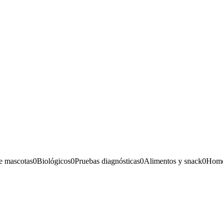
e mascotas
0
Biológicos
0
Pruebas diagnósticas
0
Alimentos y snack
0
Home