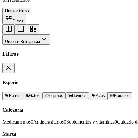
Limpiar filtros
Filtros
Ordenar:
Relevancia
Filtros
Especie
🐕
Perros
🐈
Gatos
🐴
Equinos
🐄
Bovinos
🐦
Aves
🐷
Porcinos
Categoría
Medicamentos
0
Antiparasitarios
0
Suplementos y vitaminas
0
Cuidado d
Marca