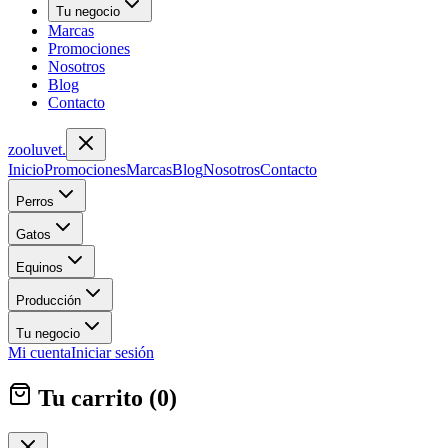
Tu negocio
Marcas
Promociones
Nosotros
Blog
Contacto
zoolu
vet
.
Inicio
Promociones
Marcas
Blog
Nosotros
Contacto
Perros
Gatos
Equinos
Producción
Tu negocio
Mi cuenta
Iniciar sesión
Tu carrito (
0
)