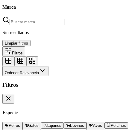
Marca
Sin resultados
Limpiar filtros
Filtros
Ordenar:
Relevancia
Filtros
Especie
🐕
Perros
🐈
Gatos
🐴
Equinos
🐄
Bovinos
🐦
Aves
🐷
Porcinos