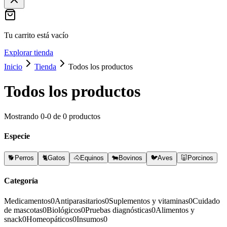
Tu carrito está vacío
Explorar tienda
Inicio
Tienda
Todos los productos
Todos los productos
Mostrando
0
-
0
de
0
productos
Especie
🐕
Perros
🐈
Gatos
🐴
Equinos
🐄
Bovinos
🐦
Aves
🐷
Porcinos
Categoría
Medicamentos
0
Antiparasitarios
0
Suplementos y vitaminas
0
Cuidado
de mascotas
0
Biológicos
0
Pruebas diagnósticas
0
Alimentos y
snack
0
Homeopáticos
0
Insumos
0