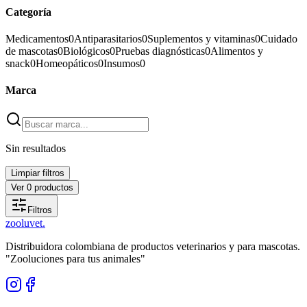
Categoría
Medicamentos
0
Antiparasitarios
0
Suplementos y vitaminas
0
Cuidado
de mascotas
0
Biológicos
0
Pruebas diagnósticas
0
Alimentos y
snack
0
Homeopáticos
0
Insumos
0
Marca
Sin resultados
Limpiar filtros
Ver
0
productos
Filtros
zoolu
vet
.
Distribuidora colombiana de productos veterinarios y para mascotas.
"Zooluciones para tus animales"