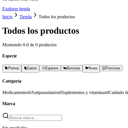
Explorar tienda
Inicio
Tienda
Todos los productos
Todos los productos
Mostrando
0
-
0
de
0
productos
Especie
🐕
Perros
🐈
Gatos
🐴
Equinos
🐄
Bovinos
🐦
Aves
🐷
Porcinos
Categoría
Medicamentos
0
Antiparasitarios
0
Suplementos y vitaminas
0
Cuidado d
Marca
Sin resultados