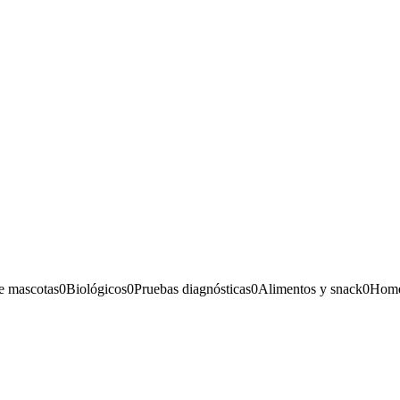
e mascotas
0
Biológicos
0
Pruebas diagnósticas
0
Alimentos y snack
0
Home