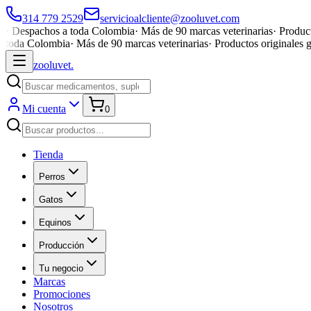
314 779 2529
servicioalcliente@zooluvet.com
·
Despachos a toda Colombia
·
Más de 90 marcas veterinarias
·
Product
toda Colombia
·
Más de 90 marcas veterinarias
·
Productos originales 
zoolu
vet
.
Mi cuenta
0
Tienda
Perros
Gatos
Equinos
Producción
Tu negocio
Marcas
Promociones
Nosotros