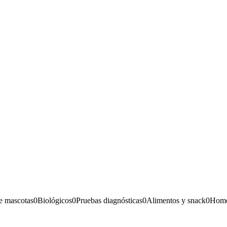
e mascotas
0
Biológicos
0
Pruebas diagnósticas
0
Alimentos y snack
0
Home