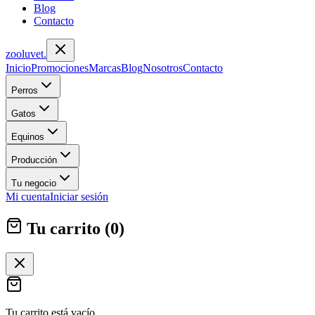
Blog
Contacto
zoolu
vet
.
Inicio
Promociones
Marcas
Blog
Nosotros
Contacto
Perros
Gatos
Equinos
Producción
Tu negocio
Mi cuenta
Iniciar sesión
Tu carrito (
0
)
Tu carrito está vacío