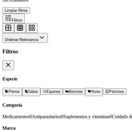
Limpiar filtros
Filtros
Ordenar:
Relevancia
Filtros
Especie
🐕
Perros
🐈
Gatos
🐴
Equinos
🐄
Bovinos
🐦
Aves
🐷
Porcinos
Categoría
Medicamentos
0
Antiparasitarios
0
Suplementos y vitaminas
0
Cuidado d
Marca