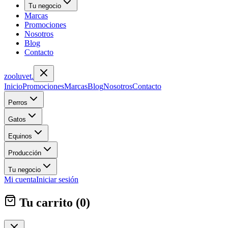
Tu negocio
Marcas
Promociones
Nosotros
Blog
Contacto
zoolu
vet
.
Inicio
Promociones
Marcas
Blog
Nosotros
Contacto
Perros
Gatos
Equinos
Producción
Tu negocio
Mi cuenta
Iniciar sesión
Tu carrito (
0
)