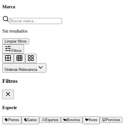
Marca
Sin resultados
Limpiar filtros
Filtros
Ordenar:
Relevancia
Filtros
Especie
🐕
Perros
🐈
Gatos
🐴
Equinos
🐄
Bovinos
🐦
Aves
🐷
Porcinos