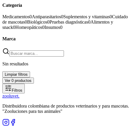
Categoría
Medicamentos
0
Antiparasitarios
0
Suplementos y vitaminas
0
Cuidado
de mascotas
0
Biológicos
0
Pruebas diagnósticas
0
Alimentos y
snack
0
Homeopáticos
0
Insumos
0
Marca
Sin resultados
Limpiar filtros
Ver
0
productos
Filtros
zoolu
vet
.
Distribuidora colombiana de productos veterinarios y para mascotas.
"Zooluciones para tus animales"