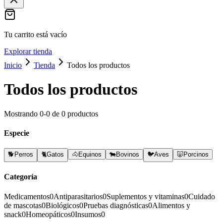
Tu carrito está vacío
Explorar tienda
Inicio
Tienda
Todos los productos
Todos los productos
Mostrando
0
-
0
de
0
productos
Especie
🐕
Perros
🐈
Gatos
🐴
Equinos
🐄
Bovinos
🐦
Aves
🐷
Porcinos
Categoría
Medicamentos
0
Antiparasitarios
0
Suplementos y vitaminas
0
Cuidado
de mascotas
0
Biológicos
0
Pruebas diagnósticas
0
Alimentos y
snack
0
Homeopáticos
0
Insumos
0