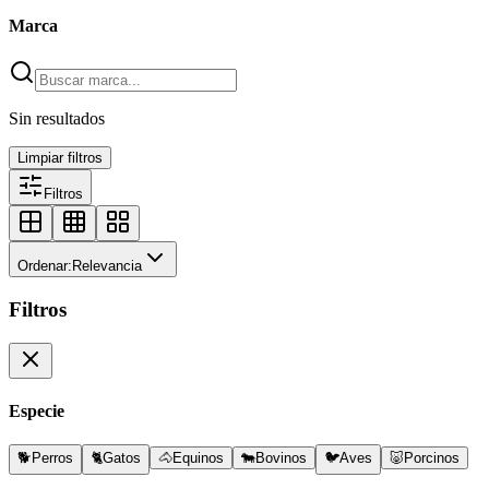
Marca
Sin resultados
Limpiar filtros
Filtros
Ordenar:
Relevancia
Filtros
Especie
🐕
Perros
🐈
Gatos
🐴
Equinos
🐄
Bovinos
🐦
Aves
🐷
Porcinos