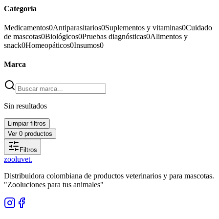
Categoría
Medicamentos
0
Antiparasitarios
0
Suplementos y vitaminas
0
Cuidado
de mascotas
0
Biológicos
0
Pruebas diagnósticas
0
Alimentos y
snack
0
Homeopáticos
0
Insumos
0
Marca
Sin resultados
Limpiar filtros
Ver
0
productos
Filtros
zoolu
vet
.
Distribuidora colombiana de productos veterinarios y para mascotas.
"Zooluciones para tus animales"