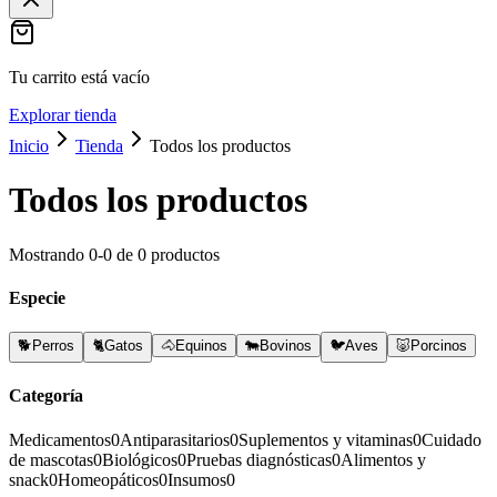
Tu carrito está vacío
Explorar tienda
Inicio
Tienda
Todos los productos
Todos los productos
Mostrando
0
-
0
de
0
productos
Especie
🐕
Perros
🐈
Gatos
🐴
Equinos
🐄
Bovinos
🐦
Aves
🐷
Porcinos
Categoría
Medicamentos
0
Antiparasitarios
0
Suplementos y vitaminas
0
Cuidado
de mascotas
0
Biológicos
0
Pruebas diagnósticas
0
Alimentos y
snack
0
Homeopáticos
0
Insumos
0