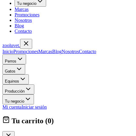
Tu negocio
Marcas
Promociones
Nosotros
Blog
Contacto
zoolu
vet
.
Inicio
Promociones
Marcas
Blog
Nosotros
Contacto
Perros
Gatos
Equinos
Producción
Tu negocio
Mi cuenta
Iniciar sesión
Tu carrito (
0
)