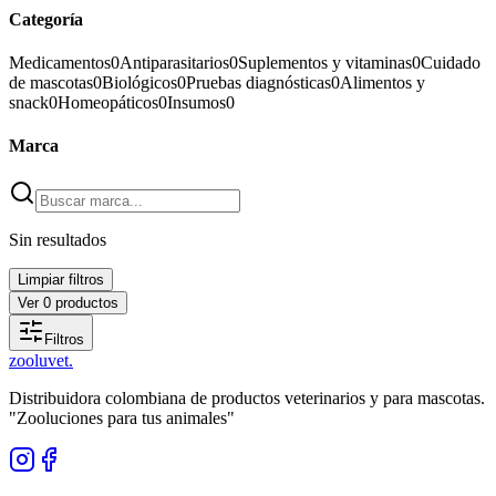
Categoría
Medicamentos
0
Antiparasitarios
0
Suplementos y vitaminas
0
Cuidado
de mascotas
0
Biológicos
0
Pruebas diagnósticas
0
Alimentos y
snack
0
Homeopáticos
0
Insumos
0
Marca
Sin resultados
Limpiar filtros
Ver
0
productos
Filtros
zoolu
vet
.
Distribuidora colombiana de productos veterinarios y para mascotas.
"Zooluciones para tus animales"