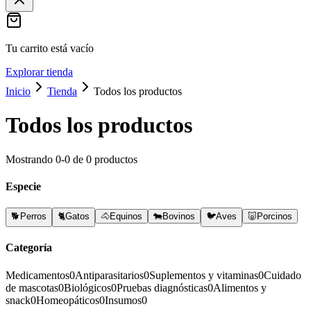
Tu carrito está vacío
Explorar tienda
Inicio
Tienda
Todos los productos
Todos los productos
Mostrando
0
-
0
de
0
productos
Especie
🐕
Perros
🐈
Gatos
🐴
Equinos
🐄
Bovinos
🐦
Aves
🐷
Porcinos
Categoría
Medicamentos
0
Antiparasitarios
0
Suplementos y vitaminas
0
Cuidado
de mascotas
0
Biológicos
0
Pruebas diagnósticas
0
Alimentos y
snack
0
Homeopáticos
0
Insumos
0