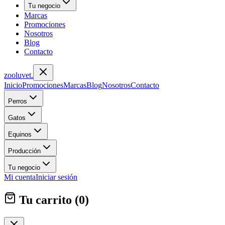
Tu negocio
Marcas
Promociones
Nosotros
Blog
Contacto
zoolu
vet
.
Inicio
Promociones
Marcas
Blog
Nosotros
Contacto
Perros
Gatos
Equinos
Producción
Tu negocio
Mi cuenta
Iniciar sesión
Tu carrito (
0
)