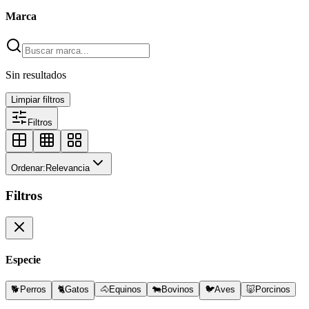
Marca
Sin resultados
Limpiar filtros
Filtros
Ordenar:
Relevancia
Filtros
Especie
🐕
Perros
🐈
Gatos
🐴
Equinos
🐄
Bovinos
🐦
Aves
🐷
Porcinos