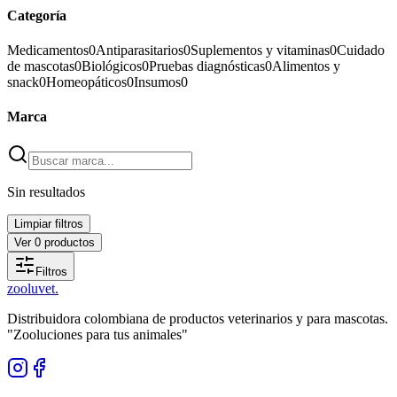
Categoría
Medicamentos
0
Antiparasitarios
0
Suplementos y vitaminas
0
Cuidado
de mascotas
0
Biológicos
0
Pruebas diagnósticas
0
Alimentos y
snack
0
Homeopáticos
0
Insumos
0
Marca
Sin resultados
Limpiar filtros
Ver
0
productos
Filtros
zoolu
vet
.
Distribuidora colombiana de productos veterinarios y para mascotas.
"Zooluciones para tus animales"