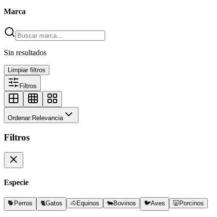
Marca
Sin resultados
Limpiar filtros
Filtros
Ordenar:
Relevancia
Filtros
Especie
🐕
Perros
🐈
Gatos
🐴
Equinos
🐄
Bovinos
🐦
Aves
🐷
Porcinos