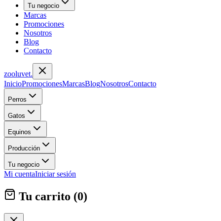
Tu negocio
Marcas
Promociones
Nosotros
Blog
Contacto
zoolu
vet
.
Inicio
Promociones
Marcas
Blog
Nosotros
Contacto
Perros
Gatos
Equinos
Producción
Tu negocio
Mi cuenta
Iniciar sesión
Tu carrito (
0
)