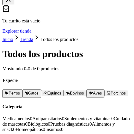
Tu carrito está vacío
Explorar tienda
Inicio
Tienda
Todos los productos
Todos los productos
Mostrando
0
-
0
de
0
productos
Especie
🐕
Perros
🐈
Gatos
🐴
Equinos
🐄
Bovinos
🐦
Aves
🐷
Porcinos
Categoría
Medicamentos
0
Antiparasitarios
0
Suplementos y vitaminas
0
Cuidado
de mascotas
0
Biológicos
0
Pruebas diagnósticas
0
Alimentos y
snack
0
Homeopáticos
0
Insumos
0