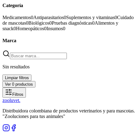
Categoría
Medicamentos
0
Antiparasitarios
0
Suplementos y vitaminas
0
Cuidado
de mascotas
0
Biológicos
0
Pruebas diagnósticas
0
Alimentos y
snack
0
Homeopáticos
0
Insumos
0
Marca
Sin resultados
Limpiar filtros
Ver
0
productos
Filtros
zoolu
vet
.
Distribuidora colombiana de productos veterinarios y para mascotas.
"Zooluciones para tus animales"