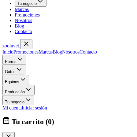
Tu negocio
Marcas
Promociones
Nosotros
Blog
Contacto
zoolu
vet
.
Inicio
Promociones
Marcas
Blog
Nosotros
Contacto
Perros
Gatos
Equinos
Producción
Tu negocio
Mi cuenta
Iniciar sesión
Tu carrito (
0
)