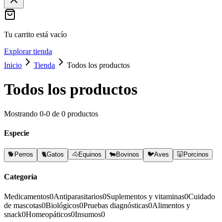
Tu carrito está vacío
Explorar tienda
Inicio
Tienda
Todos los productos
Todos los productos
Mostrando
0
-
0
de
0
productos
Especie
🐕
Perros
🐈
Gatos
🐴
Equinos
🐄
Bovinos
🐦
Aves
🐷
Porcinos
Categoría
Medicamentos
0
Antiparasitarios
0
Suplementos y vitaminas
0
Cuidado
de mascotas
0
Biológicos
0
Pruebas diagnósticas
0
Alimentos y
snack
0
Homeopáticos
0
Insumos
0