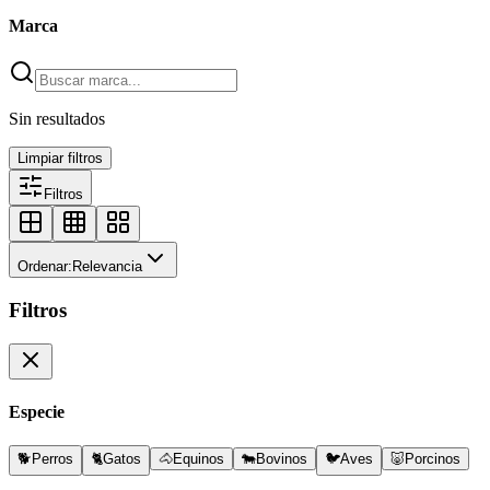
Marca
Sin resultados
Limpiar filtros
Filtros
Ordenar:
Relevancia
Filtros
Especie
🐕
Perros
🐈
Gatos
🐴
Equinos
🐄
Bovinos
🐦
Aves
🐷
Porcinos