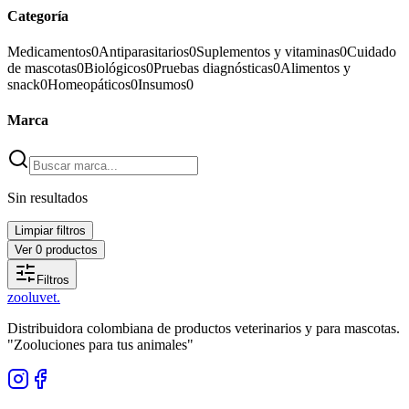
Categoría
Medicamentos
0
Antiparasitarios
0
Suplementos y vitaminas
0
Cuidado
de mascotas
0
Biológicos
0
Pruebas diagnósticas
0
Alimentos y
snack
0
Homeopáticos
0
Insumos
0
Marca
Sin resultados
Limpiar filtros
Ver
0
productos
Filtros
zoolu
vet
.
Distribuidora colombiana de productos veterinarios y para mascotas.
"Zooluciones para tus animales"