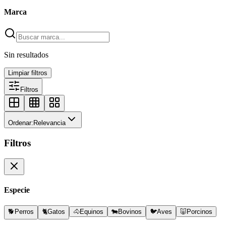
Marca
Sin resultados
Limpiar filtros
Filtros
Ordenar:
Relevancia
Filtros
Especie
🐕
Perros
🐈
Gatos
🐴
Equinos
🐄
Bovinos
🐦
Aves
🐷
Porcinos