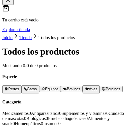
Tu carrito está vacío
Explorar tienda
Inicio
Tienda
Todos los productos
Todos los productos
Mostrando
0
-
0
de
0
productos
Especie
🐕
Perros
🐈
Gatos
🐴
Equinos
🐄
Bovinos
🐦
Aves
🐷
Porcinos
Categoría
Medicamentos
0
Antiparasitarios
0
Suplementos y vitaminas
0
Cuidado
de mascotas
0
Biológicos
0
Pruebas diagnósticas
0
Alimentos y
snack
0
Homeopáticos
0
Insumos
0