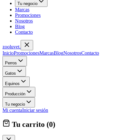
Tu negocio
Marcas
Promociones
Nosotros
Blog
Contacto
zoolu
vet
.
Inicio
Promociones
Marcas
Blog
Nosotros
Contacto
Perros
Gatos
Equinos
Producción
Tu negocio
Mi cuenta
Iniciar sesión
Tu carrito (
0
)