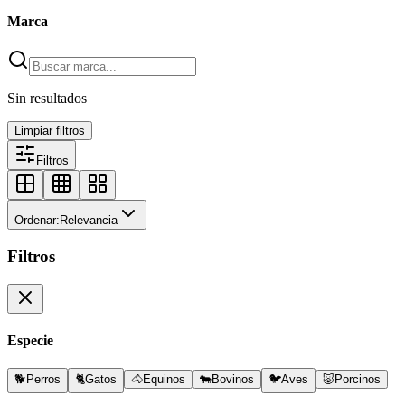
Marca
Sin resultados
Limpiar filtros
Filtros
Ordenar:
Relevancia
Filtros
Especie
🐕
Perros
🐈
Gatos
🐴
Equinos
🐄
Bovinos
🐦
Aves
🐷
Porcinos