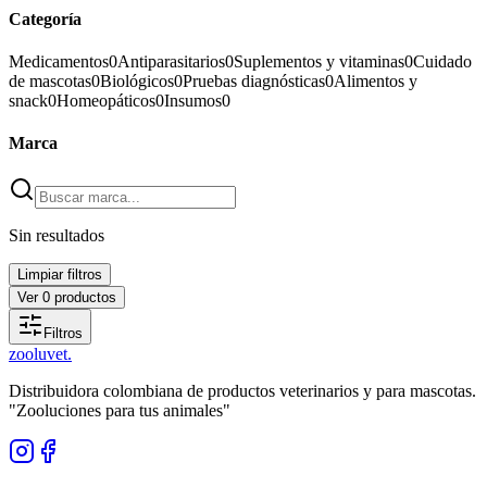
Categoría
Medicamentos
0
Antiparasitarios
0
Suplementos y vitaminas
0
Cuidado
de mascotas
0
Biológicos
0
Pruebas diagnósticas
0
Alimentos y
snack
0
Homeopáticos
0
Insumos
0
Marca
Sin resultados
Limpiar filtros
Ver
0
productos
Filtros
zoolu
vet
.
Distribuidora colombiana de productos veterinarios y para mascotas.
"Zooluciones para tus animales"