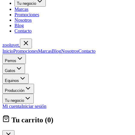
Tu negocio
Marcas
Promociones
Nosotros
Blog
Contacto
zoolu
vet
.
Inicio
Promociones
Marcas
Blog
Nosotros
Contacto
Perros
Gatos
Equinos
Producción
Tu negocio
Mi cuenta
Iniciar sesión
Tu carrito (
0
)