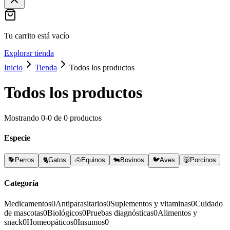
Tu carrito está vacío
Explorar tienda
Inicio
Tienda
Todos los productos
Todos los productos
Mostrando
0
-
0
de
0
productos
Especie
🐕
Perros
🐈
Gatos
🐴
Equinos
🐄
Bovinos
🐦
Aves
🐷
Porcinos
Categoría
Medicamentos
0
Antiparasitarios
0
Suplementos y vitaminas
0
Cuidado
de mascotas
0
Biológicos
0
Pruebas diagnósticas
0
Alimentos y
snack
0
Homeopáticos
0
Insumos
0