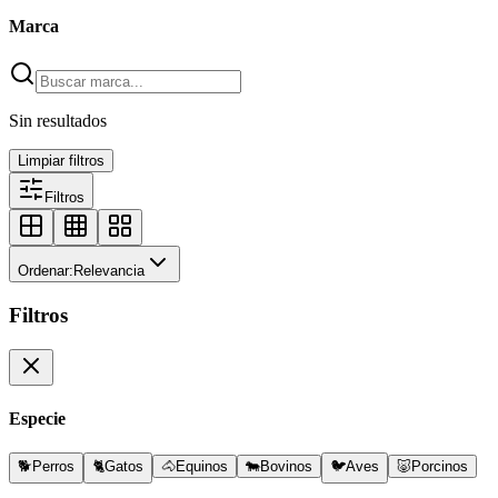
Marca
Sin resultados
Limpiar filtros
Filtros
Ordenar:
Relevancia
Filtros
Especie
🐕
Perros
🐈
Gatos
🐴
Equinos
🐄
Bovinos
🐦
Aves
🐷
Porcinos