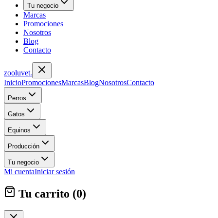
Tu negocio
Marcas
Promociones
Nosotros
Blog
Contacto
zoolu
vet
.
Inicio
Promociones
Marcas
Blog
Nosotros
Contacto
Perros
Gatos
Equinos
Producción
Tu negocio
Mi cuenta
Iniciar sesión
Tu carrito (
0
)