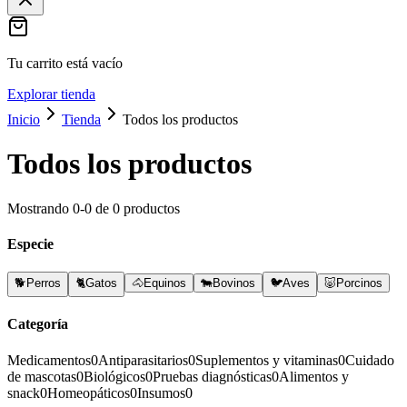
Tu carrito está vacío
Explorar tienda
Inicio
Tienda
Todos los productos
Todos los productos
Mostrando
0
-
0
de
0
productos
Especie
🐕
Perros
🐈
Gatos
🐴
Equinos
🐄
Bovinos
🐦
Aves
🐷
Porcinos
Categoría
Medicamentos
0
Antiparasitarios
0
Suplementos y vitaminas
0
Cuidado
de mascotas
0
Biológicos
0
Pruebas diagnósticas
0
Alimentos y
snack
0
Homeopáticos
0
Insumos
0