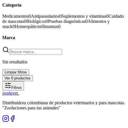
Categoría
Medicamentos
0
Antiparasitarios
0
Suplementos y vitaminas
0
Cuidado
de mascotas
0
Biológicos
0
Pruebas diagnósticas
0
Alimentos y
snack
0
Homeopáticos
0
Insumos
0
Marca
Sin resultados
Limpiar filtros
Ver
0
productos
Filtros
zoolu
vet
.
Distribuidora colombiana de productos veterinarios y para mascotas.
"Zooluciones para tus animales"