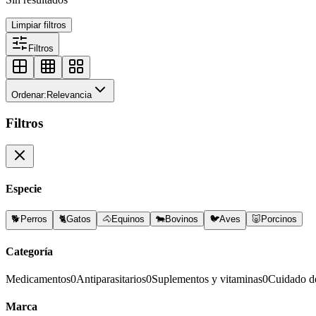
Limpiar filtros
Filtros
Ordenar:
Relevancia
Filtros
Especie
🐕
Perros
🐈
Gatos
🐴
Equinos
🐄
Bovinos
🐦
Aves
🐷
Porcinos
Categoría
Medicamentos
0
Antiparasitarios
0
Suplementos y vitaminas
0
Cuidado d
Marca