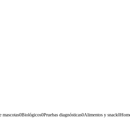
e mascotas
0
Biológicos
0
Pruebas diagnósticas
0
Alimentos y snack
0
Home