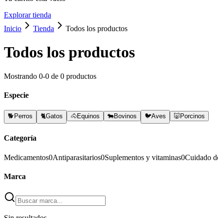
Explorar tienda
Inicio
Tienda
Todos los productos
Todos los productos
Mostrando
0
-
0
de
0
productos
Especie
🐕
Perros
🐈
Gatos
🐴
Equinos
🐄
Bovinos
🐦
Aves
🐷
Porcinos
Categoría
Medicamentos
0
Antiparasitarios
0
Suplementos y vitaminas
0
Cuidado d
Marca
Sin resultados