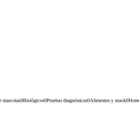
e mascotas
0
Biológicos
0
Pruebas diagnósticas
0
Alimentos y snack
0
Home