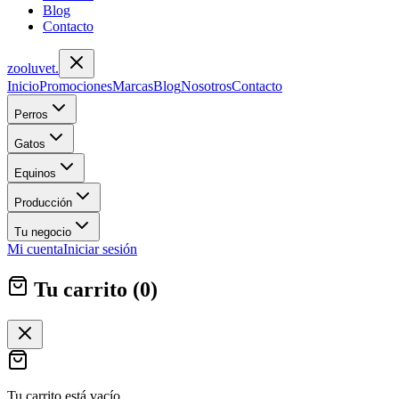
Blog
Contacto
zoolu
vet
.
Inicio
Promociones
Marcas
Blog
Nosotros
Contacto
Perros
Gatos
Equinos
Producción
Tu negocio
Mi cuenta
Iniciar sesión
Tu carrito (
0
)
Tu carrito está vacío