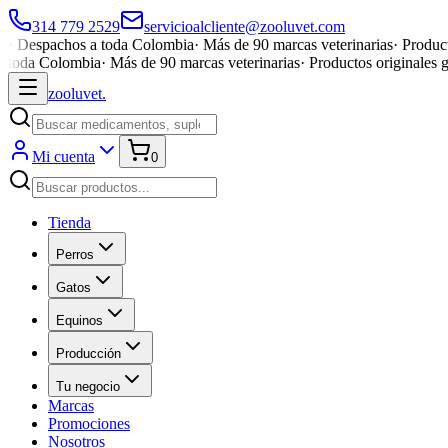
314 779 2529
servicioalcliente@zooluvet.com
·
Despachos a toda Colombia
·
Más de 90 marcas veterinarias
·
Product
toda Colombia
·
Más de 90 marcas veterinarias
·
Productos originales 
zoolu
vet
.
Mi cuenta
0
Tienda
Perros
Gatos
Equinos
Producción
Tu negocio
Marcas
Promociones
Nosotros