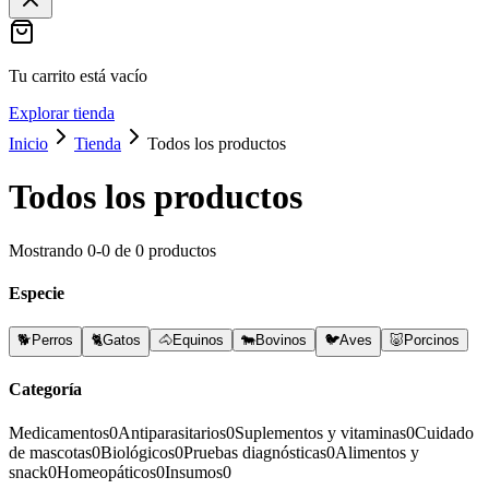
Tu carrito está vacío
Explorar tienda
Inicio
Tienda
Todos los productos
Todos los productos
Mostrando
0
-
0
de
0
productos
Especie
🐕
Perros
🐈
Gatos
🐴
Equinos
🐄
Bovinos
🐦
Aves
🐷
Porcinos
Categoría
Medicamentos
0
Antiparasitarios
0
Suplementos y vitaminas
0
Cuidado
de mascotas
0
Biológicos
0
Pruebas diagnósticas
0
Alimentos y
snack
0
Homeopáticos
0
Insumos
0