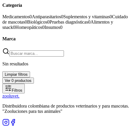
Categoría
Medicamentos
0
Antiparasitarios
0
Suplementos y vitaminas
0
Cuidado
de mascotas
0
Biológicos
0
Pruebas diagnósticas
0
Alimentos y
snack
0
Homeopáticos
0
Insumos
0
Marca
Sin resultados
Limpiar filtros
Ver
0
productos
Filtros
zoolu
vet
.
Distribuidora colombiana de productos veterinarios y para mascotas.
"Zooluciones para tus animales"