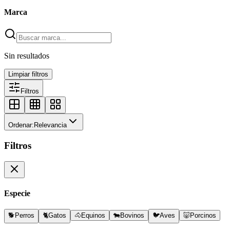
Marca
Sin resultados
Limpiar filtros
Filtros
Ordenar:
Relevancia
Filtros
Especie
🐕
Perros
🐈
Gatos
🐴
Equinos
🐄
Bovinos
🐦
Aves
🐷
Porcinos