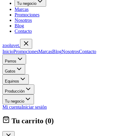
Tu negocio
Marcas
Promociones
Nosotros
Blog
Contacto
zoolu
vet
.
Inicio
Promociones
Marcas
Blog
Nosotros
Contacto
Perros
Gatos
Equinos
Producción
Tu negocio
Mi cuenta
Iniciar sesión
Tu carrito (
0
)