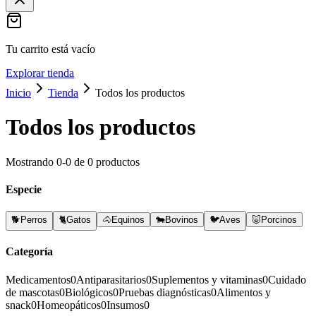
Tu carrito está vacío
Explorar tienda
Inicio
Tienda
Todos los productos
Todos los productos
Mostrando
0
-
0
de
0
productos
Especie
🐕
Perros
🐈
Gatos
🐴
Equinos
🐄
Bovinos
🐦
Aves
🐷
Porcinos
Categoría
Medicamentos
0
Antiparasitarios
0
Suplementos y vitaminas
0
Cuidado
de mascotas
0
Biológicos
0
Pruebas diagnósticas
0
Alimentos y
snack
0
Homeopáticos
0
Insumos
0