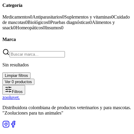
Categoría
Medicamentos
0
Antiparasitarios
0
Suplementos y vitaminas
0
Cuidado
de mascotas
0
Biológicos
0
Pruebas diagnósticas
0
Alimentos y
snack
0
Homeopáticos
0
Insumos
0
Marca
Sin resultados
Limpiar filtros
Ver
0
productos
Filtros
zoolu
vet
.
Distribuidora colombiana de productos veterinarios y para mascotas.
"Zooluciones para tus animales"