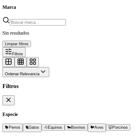
Marca
Sin resultados
Limpiar filtros
Filtros
Ordenar:
Relevancia
Filtros
Especie
🐕
Perros
🐈
Gatos
🐴
Equinos
🐄
Bovinos
🐦
Aves
🐷
Porcinos