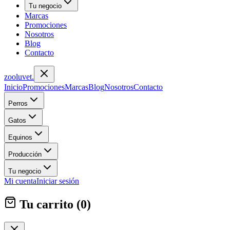
Tu negocio
Marcas
Promociones
Nosotros
Blog
Contacto
zoolu
vet
.
Inicio
Promociones
Marcas
Blog
Nosotros
Contacto
Perros
Gatos
Equinos
Producción
Tu negocio
Mi cuenta
Iniciar sesión
Tu carrito (
0
)