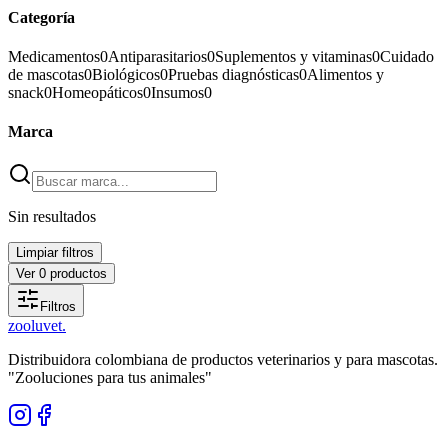
Categoría
Medicamentos
0
Antiparasitarios
0
Suplementos y vitaminas
0
Cuidado
de mascotas
0
Biológicos
0
Pruebas diagnósticas
0
Alimentos y
snack
0
Homeopáticos
0
Insumos
0
Marca
Sin resultados
Limpiar filtros
Ver
0
productos
Filtros
zoolu
vet
.
Distribuidora colombiana de productos veterinarios y para mascotas.
"Zooluciones para tus animales"