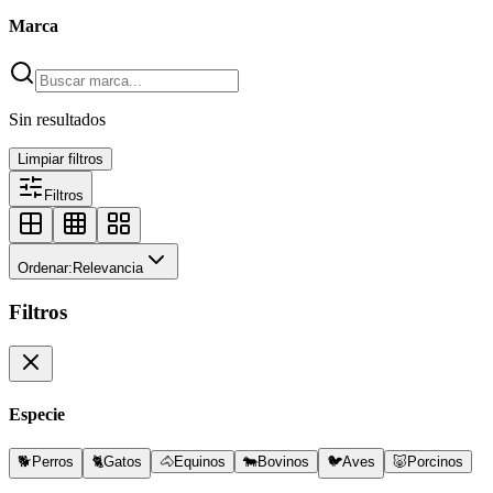
Marca
Sin resultados
Limpiar filtros
Filtros
Ordenar:
Relevancia
Filtros
Especie
🐕
Perros
🐈
Gatos
🐴
Equinos
🐄
Bovinos
🐦
Aves
🐷
Porcinos