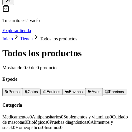
Tu carrito está vacío
Explorar tienda
Inicio
Tienda
Todos los productos
Todos los productos
Mostrando
0
-
0
de
0
productos
Especie
🐕
Perros
🐈
Gatos
🐴
Equinos
🐄
Bovinos
🐦
Aves
🐷
Porcinos
Categoría
Medicamentos
0
Antiparasitarios
0
Suplementos y vitaminas
0
Cuidado
de mascotas
0
Biológicos
0
Pruebas diagnósticas
0
Alimentos y
snack
0
Homeopáticos
0
Insumos
0