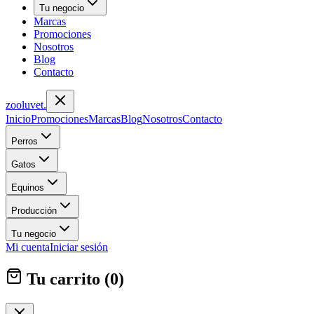
Tu negocio
Marcas
Promociones
Nosotros
Blog
Contacto
zoolu
vet
.
Inicio
Promociones
Marcas
Blog
Nosotros
Contacto
Perros
Gatos
Equinos
Producción
Tu negocio
Mi cuenta
Iniciar sesión
Tu carrito (
0
)