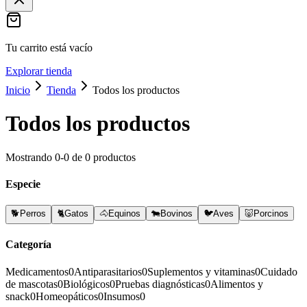
Tu carrito está vacío
Explorar tienda
Inicio
Tienda
Todos los productos
Todos los productos
Mostrando
0
-
0
de
0
productos
Especie
🐕
Perros
🐈
Gatos
🐴
Equinos
🐄
Bovinos
🐦
Aves
🐷
Porcinos
Categoría
Medicamentos
0
Antiparasitarios
0
Suplementos y vitaminas
0
Cuidado
de mascotas
0
Biológicos
0
Pruebas diagnósticas
0
Alimentos y
snack
0
Homeopáticos
0
Insumos
0