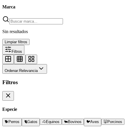
Marca
Sin resultados
Limpiar filtros
Filtros
Ordenar:
Relevancia
Filtros
Especie
🐕
Perros
🐈
Gatos
🐴
Equinos
🐄
Bovinos
🐦
Aves
🐷
Porcinos