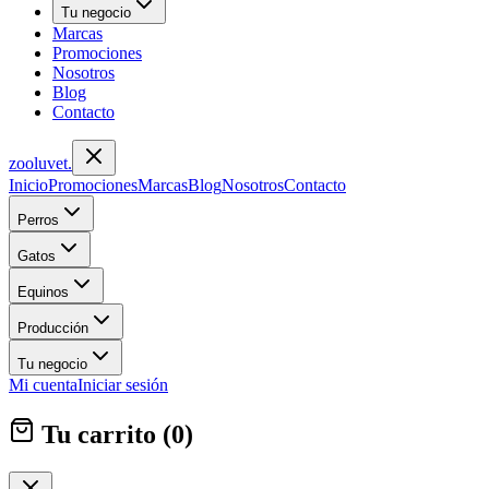
Tu negocio
Marcas
Promociones
Nosotros
Blog
Contacto
zoolu
vet
.
Inicio
Promociones
Marcas
Blog
Nosotros
Contacto
Perros
Gatos
Equinos
Producción
Tu negocio
Mi cuenta
Iniciar sesión
Tu carrito (
0
)