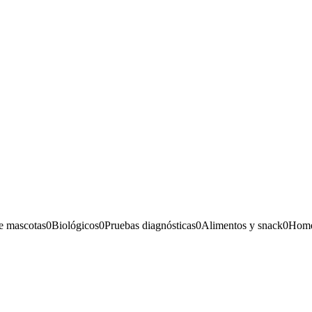
e mascotas
0
Biológicos
0
Pruebas diagnósticas
0
Alimentos y snack
0
Home