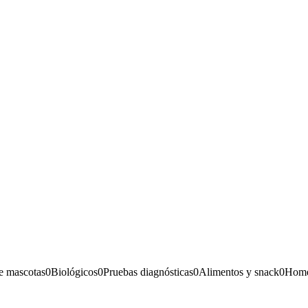
e mascotas
0
Biológicos
0
Pruebas diagnósticas
0
Alimentos y snack
0
Home