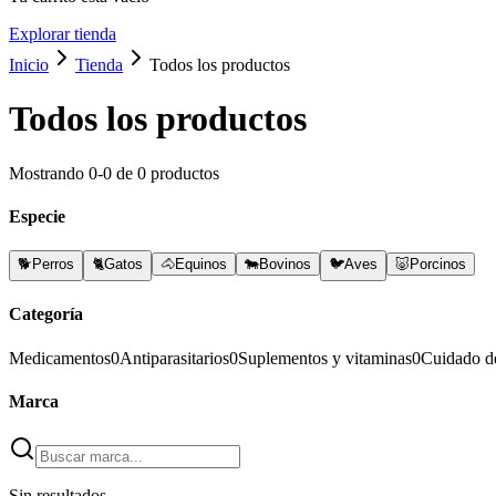
Explorar tienda
Inicio
Tienda
Todos los productos
Todos los productos
Mostrando
0
-
0
de
0
productos
Especie
🐕
Perros
🐈
Gatos
🐴
Equinos
🐄
Bovinos
🐦
Aves
🐷
Porcinos
Categoría
Medicamentos
0
Antiparasitarios
0
Suplementos y vitaminas
0
Cuidado d
Marca
Sin resultados