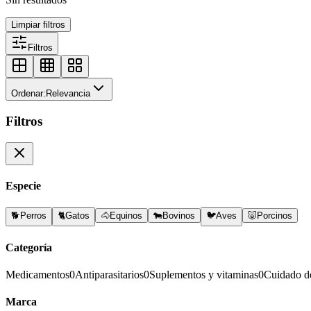
Limpiar filtros
Filtros
Ordenar:
Relevancia
Filtros
Especie
🐕
Perros
🐈
Gatos
🐴
Equinos
🐄
Bovinos
🐦
Aves
🐷
Porcinos
Categoría
Medicamentos
0
Antiparasitarios
0
Suplementos y vitaminas
0
Cuidado d
Marca