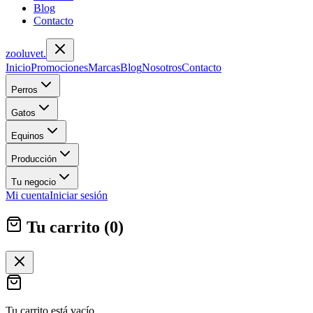
Blog
Contacto
zoolu
vet
.
Inicio
Promociones
Marcas
Blog
Nosotros
Contacto
Perros
Gatos
Equinos
Producción
Tu negocio
Mi cuenta
Iniciar sesión
Tu carrito (
0
)
Tu carrito está vacío