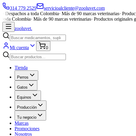
314 779 2529
servicioalcliente@zooluvet.com
·
Despachos a toda Colombia
·
Más de 90 marcas veterinarias
·
Product
toda Colombia
·
Más de 90 marcas veterinarias
·
Productos originales 
zoolu
vet
.
Mi cuenta
0
Tienda
Perros
Gatos
Equinos
Producción
Tu negocio
Marcas
Promociones
Nosotros