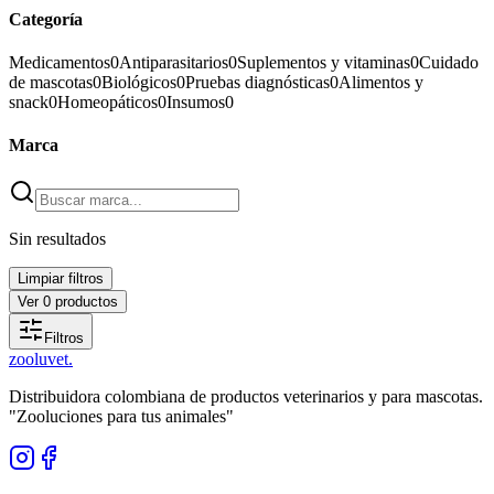
Categoría
Medicamentos
0
Antiparasitarios
0
Suplementos y vitaminas
0
Cuidado
de mascotas
0
Biológicos
0
Pruebas diagnósticas
0
Alimentos y
snack
0
Homeopáticos
0
Insumos
0
Marca
Sin resultados
Limpiar filtros
Ver
0
productos
Filtros
zoolu
vet
.
Distribuidora colombiana de productos veterinarios y para mascotas.
"Zooluciones para tus animales"