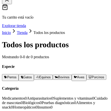
Tu carrito está vacío
Explorar tienda
Inicio
Tienda
Todos los productos
Todos los productos
Mostrando
0
-
0
de
0
productos
Especie
🐕
Perros
🐈
Gatos
🐴
Equinos
🐄
Bovinos
🐦
Aves
🐷
Porcinos
Categoría
Medicamentos
0
Antiparasitarios
0
Suplementos y vitaminas
0
Cuidado
de mascotas
0
Biológicos
0
Pruebas diagnósticas
0
Alimentos y
snack
0
Homeopáticos
0
Insumos
0