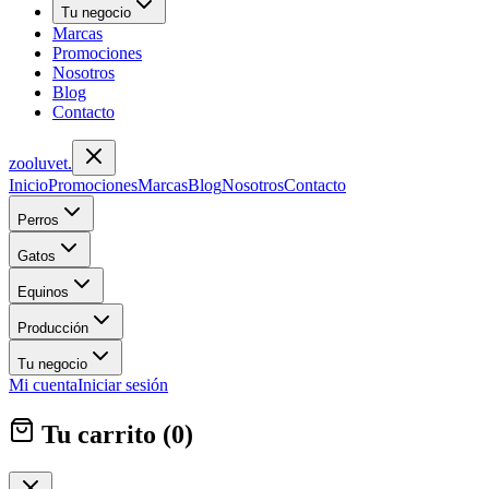
Tu negocio
Marcas
Promociones
Nosotros
Blog
Contacto
zoolu
vet
.
Inicio
Promociones
Marcas
Blog
Nosotros
Contacto
Perros
Gatos
Equinos
Producción
Tu negocio
Mi cuenta
Iniciar sesión
Tu carrito (
0
)