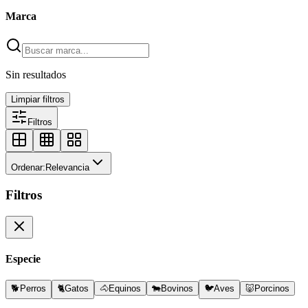
Marca
Sin resultados
Limpiar filtros
Filtros
Ordenar:
Relevancia
Filtros
Especie
🐕
Perros
🐈
Gatos
🐴
Equinos
🐄
Bovinos
🐦
Aves
🐷
Porcinos