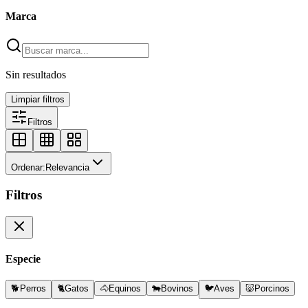
Marca
Sin resultados
Limpiar filtros
Filtros
Ordenar:
Relevancia
Filtros
Especie
🐕
Perros
🐈
Gatos
🐴
Equinos
🐄
Bovinos
🐦
Aves
🐷
Porcinos