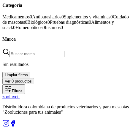
Categoría
Medicamentos
0
Antiparasitarios
0
Suplementos y vitaminas
0
Cuidado
de mascotas
0
Biológicos
0
Pruebas diagnósticas
0
Alimentos y
snack
0
Homeopáticos
0
Insumos
0
Marca
Sin resultados
Limpiar filtros
Ver
0
productos
Filtros
zoolu
vet
.
Distribuidora colombiana de productos veterinarios y para mascotas.
"Zooluciones para tus animales"