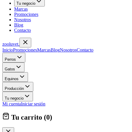
Tu negocio
Marcas
Promociones
Nosotros
Blog
Contacto
zoolu
vet
.
Inicio
Promociones
Marcas
Blog
Nosotros
Contacto
Perros
Gatos
Equinos
Producción
Tu negocio
Mi cuenta
Iniciar sesión
Tu carrito (
0
)