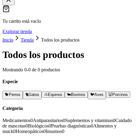
Tu carrito está vacío
Explorar tienda
Inicio
Tienda
Todos los productos
Todos los productos
Mostrando
0
-
0
de
0
productos
Especie
🐕
Perros
🐈
Gatos
🐴
Equinos
🐄
Bovinos
🐦
Aves
🐷
Porcinos
Categoría
Medicamentos
0
Antiparasitarios
0
Suplementos y vitaminas
0
Cuidado
de mascotas
0
Biológicos
0
Pruebas diagnósticas
0
Alimentos y
snack
0
Homeopáticos
0
Insumos
0