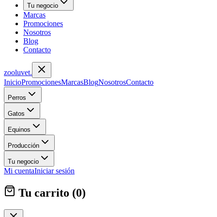
Tu negocio
Marcas
Promociones
Nosotros
Blog
Contacto
zoolu
vet
.
Inicio
Promociones
Marcas
Blog
Nosotros
Contacto
Perros
Gatos
Equinos
Producción
Tu negocio
Mi cuenta
Iniciar sesión
Tu carrito (
0
)