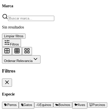
Marca
Sin resultados
Limpiar filtros
Filtros
Ordenar:
Relevancia
Filtros
Especie
🐕
Perros
🐈
Gatos
🐴
Equinos
🐄
Bovinos
🐦
Aves
🐷
Porcinos