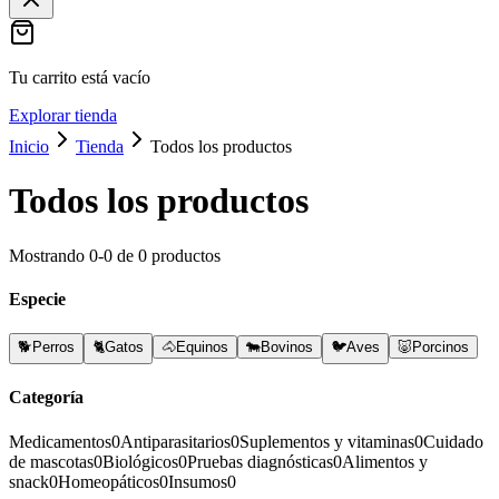
Tu carrito está vacío
Explorar tienda
Inicio
Tienda
Todos los productos
Todos los productos
Mostrando
0
-
0
de
0
productos
Especie
🐕
Perros
🐈
Gatos
🐴
Equinos
🐄
Bovinos
🐦
Aves
🐷
Porcinos
Categoría
Medicamentos
0
Antiparasitarios
0
Suplementos y vitaminas
0
Cuidado
de mascotas
0
Biológicos
0
Pruebas diagnósticas
0
Alimentos y
snack
0
Homeopáticos
0
Insumos
0