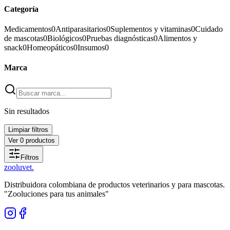
Categoría
Medicamentos
0
Antiparasitarios
0
Suplementos y vitaminas
0
Cuidado
de mascotas
0
Biológicos
0
Pruebas diagnósticas
0
Alimentos y
snack
0
Homeopáticos
0
Insumos
0
Marca
Sin resultados
Limpiar filtros
Ver
0
productos
Filtros
zoolu
vet
.
Distribuidora colombiana de productos veterinarios y para mascotas.
"Zooluciones para tus animales"