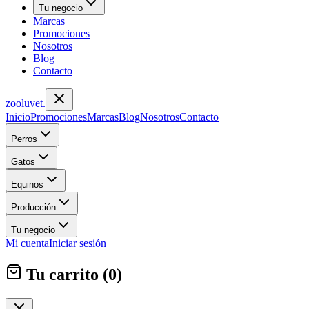
Tu negocio
Marcas
Promociones
Nosotros
Blog
Contacto
zoolu
vet
.
Inicio
Promociones
Marcas
Blog
Nosotros
Contacto
Perros
Gatos
Equinos
Producción
Tu negocio
Mi cuenta
Iniciar sesión
Tu carrito (
0
)