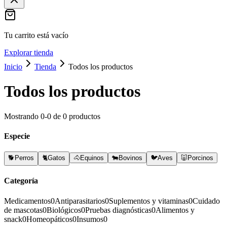
Tu carrito está vacío
Explorar tienda
Inicio
Tienda
Todos los productos
Todos los productos
Mostrando
0
-
0
de
0
productos
Especie
🐕
Perros
🐈
Gatos
🐴
Equinos
🐄
Bovinos
🐦
Aves
🐷
Porcinos
Categoría
Medicamentos
0
Antiparasitarios
0
Suplementos y vitaminas
0
Cuidado
de mascotas
0
Biológicos
0
Pruebas diagnósticas
0
Alimentos y
snack
0
Homeopáticos
0
Insumos
0