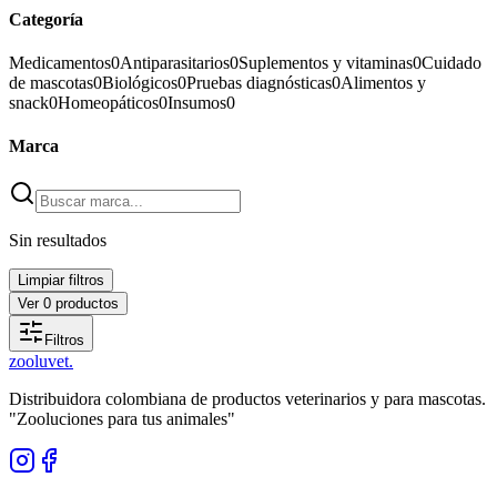
Categoría
Medicamentos
0
Antiparasitarios
0
Suplementos y vitaminas
0
Cuidado
de mascotas
0
Biológicos
0
Pruebas diagnósticas
0
Alimentos y
snack
0
Homeopáticos
0
Insumos
0
Marca
Sin resultados
Limpiar filtros
Ver
0
productos
Filtros
zoolu
vet
.
Distribuidora colombiana de productos veterinarios y para mascotas.
"Zooluciones para tus animales"