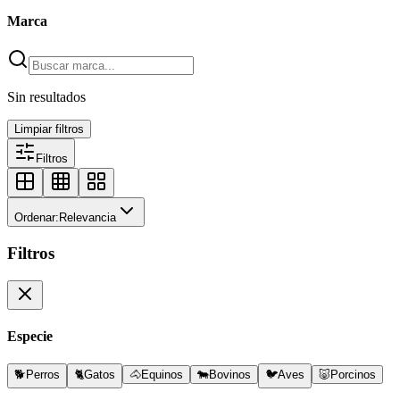
Marca
Sin resultados
Limpiar filtros
Filtros
Ordenar:
Relevancia
Filtros
Especie
🐕
Perros
🐈
Gatos
🐴
Equinos
🐄
Bovinos
🐦
Aves
🐷
Porcinos