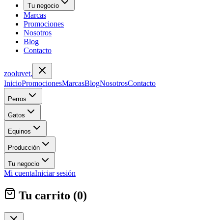
Tu negocio
Marcas
Promociones
Nosotros
Blog
Contacto
zoolu
vet
.
Inicio
Promociones
Marcas
Blog
Nosotros
Contacto
Perros
Gatos
Equinos
Producción
Tu negocio
Mi cuenta
Iniciar sesión
Tu carrito (
0
)