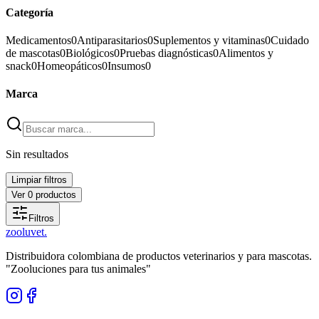
Categoría
Medicamentos
0
Antiparasitarios
0
Suplementos y vitaminas
0
Cuidado
de mascotas
0
Biológicos
0
Pruebas diagnósticas
0
Alimentos y
snack
0
Homeopáticos
0
Insumos
0
Marca
Sin resultados
Limpiar filtros
Ver
0
productos
Filtros
zoolu
vet
.
Distribuidora colombiana de productos veterinarios y para mascotas.
"Zooluciones para tus animales"