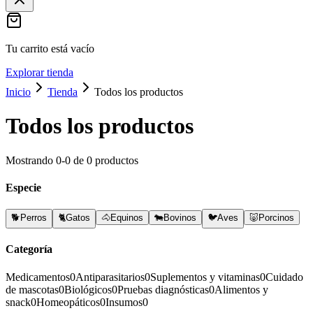
Tu carrito está vacío
Explorar tienda
Inicio
Tienda
Todos los productos
Todos los productos
Mostrando
0
-
0
de
0
productos
Especie
🐕
Perros
🐈
Gatos
🐴
Equinos
🐄
Bovinos
🐦
Aves
🐷
Porcinos
Categoría
Medicamentos
0
Antiparasitarios
0
Suplementos y vitaminas
0
Cuidado
de mascotas
0
Biológicos
0
Pruebas diagnósticas
0
Alimentos y
snack
0
Homeopáticos
0
Insumos
0