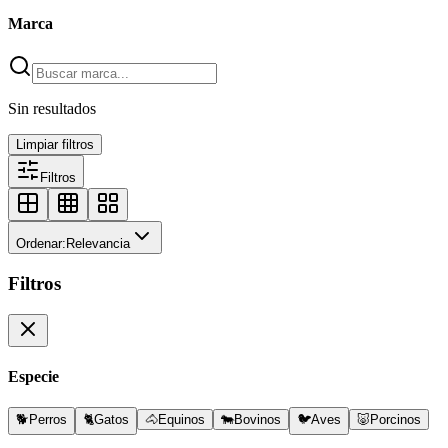
Marca
Sin resultados
Limpiar filtros
Filtros
Ordenar:
Relevancia
Filtros
Especie
🐕
Perros
🐈
Gatos
🐴
Equinos
🐄
Bovinos
🐦
Aves
🐷
Porcinos