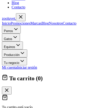
Blog
Contacto
zoolu
vet
.
Inicio
Promociones
Marcas
Blog
Nosotros
Contacto
Perros
Gatos
Equinos
Producción
Tu negocio
Mi cuenta
Iniciar sesión
Tu carrito (
0
)
Tu carrito está vacío