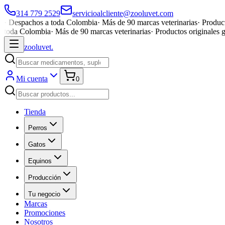
314 779 2529
servicioalcliente@zooluvet.com
·
Despachos a toda Colombia
·
Más de 90 marcas veterinarias
·
Product
toda Colombia
·
Más de 90 marcas veterinarias
·
Productos originales 
zoolu
vet
.
Mi cuenta
0
Tienda
Perros
Gatos
Equinos
Producción
Tu negocio
Marcas
Promociones
Nosotros