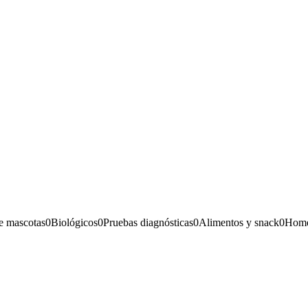
e mascotas
0
Biológicos
0
Pruebas diagnósticas
0
Alimentos y snack
0
Home