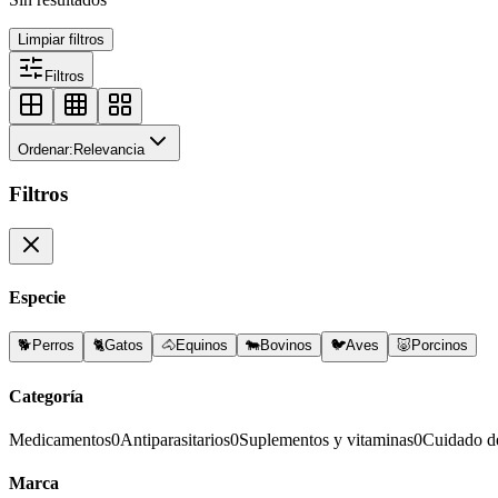
Limpiar filtros
Filtros
Ordenar:
Relevancia
Filtros
Especie
🐕
Perros
🐈
Gatos
🐴
Equinos
🐄
Bovinos
🐦
Aves
🐷
Porcinos
Categoría
Medicamentos
0
Antiparasitarios
0
Suplementos y vitaminas
0
Cuidado d
Marca