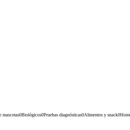
e mascotas
0
Biológicos
0
Pruebas diagnósticas
0
Alimentos y snack
0
Home