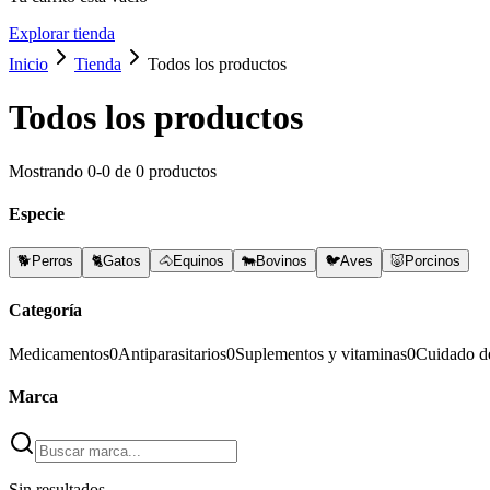
Explorar tienda
Inicio
Tienda
Todos los productos
Todos los productos
Mostrando
0
-
0
de
0
productos
Especie
🐕
Perros
🐈
Gatos
🐴
Equinos
🐄
Bovinos
🐦
Aves
🐷
Porcinos
Categoría
Medicamentos
0
Antiparasitarios
0
Suplementos y vitaminas
0
Cuidado d
Marca
Sin resultados