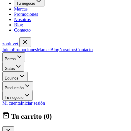
Tu negocio
Marcas
Promociones
Nosotros
Blog
Contacto
zoolu
vet
.
Inicio
Promociones
Marcas
Blog
Nosotros
Contacto
Perros
Gatos
Equinos
Producción
Tu negocio
Mi cuenta
Iniciar sesión
Tu carrito (
0
)