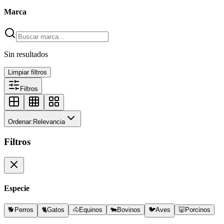
Marca
Sin resultados
Limpiar filtros
Filtros
Ordenar:
Relevancia
Filtros
Especie
🐕
Perros
🐈
Gatos
🐴
Equinos
🐄
Bovinos
🐦
Aves
🐷
Porcinos