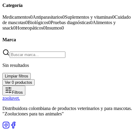
Categoría
Medicamentos
0
Antiparasitarios
0
Suplementos y vitaminas
0
Cuidado
de mascotas
0
Biológicos
0
Pruebas diagnósticas
0
Alimentos y
snack
0
Homeopáticos
0
Insumos
0
Marca
Sin resultados
Limpiar filtros
Ver
0
productos
Filtros
zoolu
vet
.
Distribuidora colombiana de productos veterinarios y para mascotas.
"Zooluciones para tus animales"