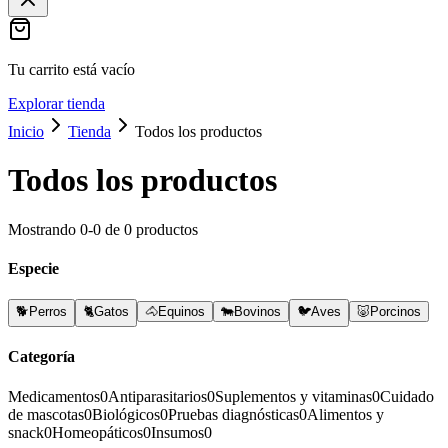
Tu carrito está vacío
Explorar tienda
Inicio
Tienda
Todos los productos
Todos los productos
Mostrando
0
-
0
de
0
productos
Especie
🐕
Perros
🐈
Gatos
🐴
Equinos
🐄
Bovinos
🐦
Aves
🐷
Porcinos
Categoría
Medicamentos
0
Antiparasitarios
0
Suplementos y vitaminas
0
Cuidado
de mascotas
0
Biológicos
0
Pruebas diagnósticas
0
Alimentos y
snack
0
Homeopáticos
0
Insumos
0