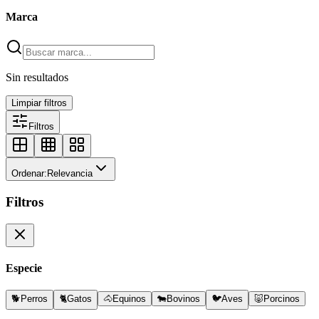
Marca
Sin resultados
Limpiar filtros
Filtros
Ordenar:
Relevancia
Filtros
Especie
🐕
Perros
🐈
Gatos
🐴
Equinos
🐄
Bovinos
🐦
Aves
🐷
Porcinos