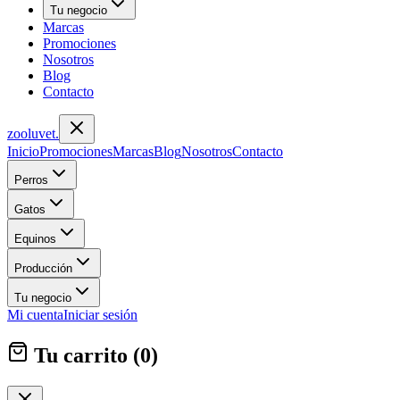
Tu negocio
Marcas
Promociones
Nosotros
Blog
Contacto
zoolu
vet
.
Inicio
Promociones
Marcas
Blog
Nosotros
Contacto
Perros
Gatos
Equinos
Producción
Tu negocio
Mi cuenta
Iniciar sesión
Tu carrito (
0
)