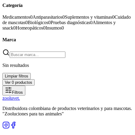
Categoría
Medicamentos
0
Antiparasitarios
0
Suplementos y vitaminas
0
Cuidado
de mascotas
0
Biológicos
0
Pruebas diagnósticas
0
Alimentos y
snack
0
Homeopáticos
0
Insumos
0
Marca
Sin resultados
Limpiar filtros
Ver
0
productos
Filtros
zoolu
vet
.
Distribuidora colombiana de productos veterinarios y para mascotas.
"Zooluciones para tus animales"