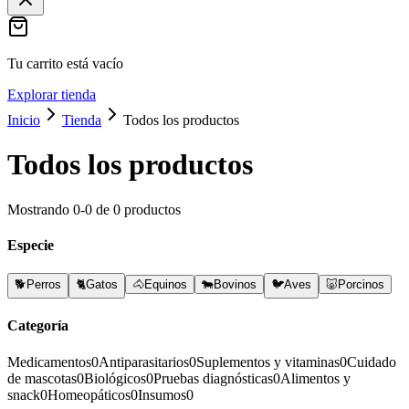
Tu carrito está vacío
Explorar tienda
Inicio
Tienda
Todos los productos
Todos los productos
Mostrando
0
-
0
de
0
productos
Especie
🐕
Perros
🐈
Gatos
🐴
Equinos
🐄
Bovinos
🐦
Aves
🐷
Porcinos
Categoría
Medicamentos
0
Antiparasitarios
0
Suplementos y vitaminas
0
Cuidado
de mascotas
0
Biológicos
0
Pruebas diagnósticas
0
Alimentos y
snack
0
Homeopáticos
0
Insumos
0