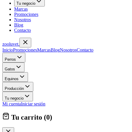
Tu negocio
Marcas
Promociones
Nosotros
Blog
Contacto
zoolu
vet
.
Inicio
Promociones
Marcas
Blog
Nosotros
Contacto
Perros
Gatos
Equinos
Producción
Tu negocio
Mi cuenta
Iniciar sesión
Tu carrito (
0
)