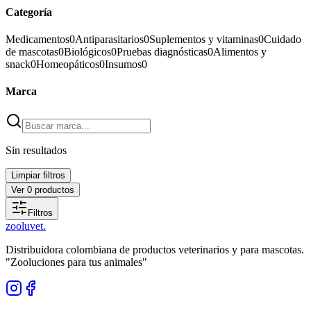
Categoría
Medicamentos
0
Antiparasitarios
0
Suplementos y vitaminas
0
Cuidado
de mascotas
0
Biológicos
0
Pruebas diagnósticas
0
Alimentos y
snack
0
Homeopáticos
0
Insumos
0
Marca
Sin resultados
Limpiar filtros
Ver
0
productos
Filtros
zoolu
vet
.
Distribuidora colombiana de productos veterinarios y para mascotas.
"Zooluciones para tus animales"