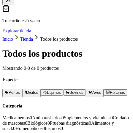
Tu carrito está vacío
Explorar tienda
Inicio
Tienda
Todos los productos
Todos los productos
Mostrando
0
-
0
de
0
productos
Especie
🐕
Perros
🐈
Gatos
🐴
Equinos
🐄
Bovinos
🐦
Aves
🐷
Porcinos
Categoría
Medicamentos
0
Antiparasitarios
0
Suplementos y vitaminas
0
Cuidado
de mascotas
0
Biológicos
0
Pruebas diagnósticas
0
Alimentos y
snack
0
Homeopáticos
0
Insumos
0