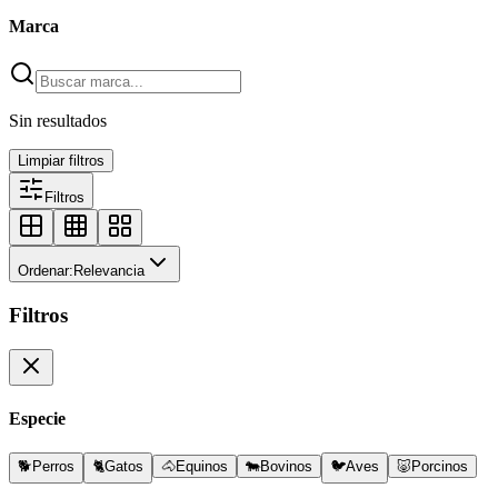
Marca
Sin resultados
Limpiar filtros
Filtros
Ordenar:
Relevancia
Filtros
Especie
🐕
Perros
🐈
Gatos
🐴
Equinos
🐄
Bovinos
🐦
Aves
🐷
Porcinos