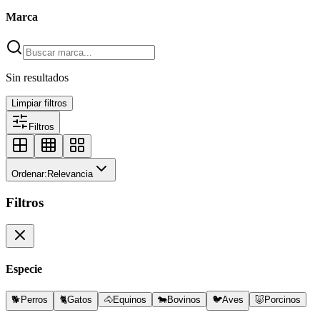
Marca
Sin resultados
Limpiar filtros
Filtros
Ordenar:
Relevancia
Filtros
Especie
🐕
Perros
🐈
Gatos
🐴
Equinos
🐄
Bovinos
🐦
Aves
🐷
Porcinos