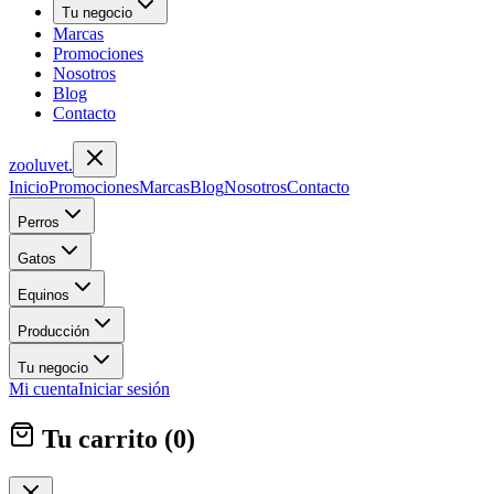
Tu negocio
Marcas
Promociones
Nosotros
Blog
Contacto
zoolu
vet
.
Inicio
Promociones
Marcas
Blog
Nosotros
Contacto
Perros
Gatos
Equinos
Producción
Tu negocio
Mi cuenta
Iniciar sesión
Tu carrito (
0
)