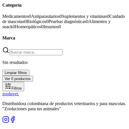
Categoría
Medicamentos
0
Antiparasitarios
0
Suplementos y vitaminas
0
Cuidado
de mascotas
0
Biológicos
0
Pruebas diagnósticas
0
Alimentos y
snack
0
Homeopáticos
0
Insumos
0
Marca
Sin resultados
Limpiar filtros
Ver
0
productos
Filtros
zoolu
vet
.
Distribuidora colombiana de productos veterinarios y para mascotas.
"Zooluciones para tus animales"