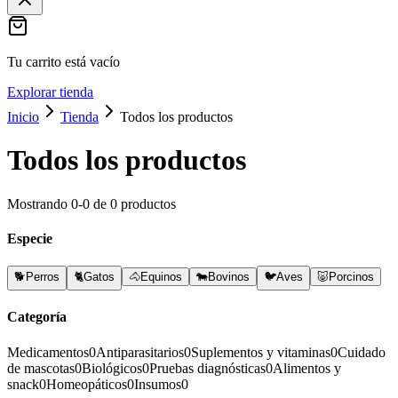
Tu carrito está vacío
Explorar tienda
Inicio
Tienda
Todos los productos
Todos los productos
Mostrando
0
-
0
de
0
productos
Especie
🐕
Perros
🐈
Gatos
🐴
Equinos
🐄
Bovinos
🐦
Aves
🐷
Porcinos
Categoría
Medicamentos
0
Antiparasitarios
0
Suplementos y vitaminas
0
Cuidado
de mascotas
0
Biológicos
0
Pruebas diagnósticas
0
Alimentos y
snack
0
Homeopáticos
0
Insumos
0