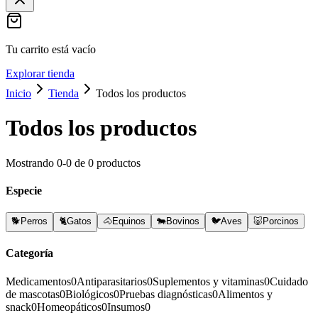
Tu carrito está vacío
Explorar tienda
Inicio
Tienda
Todos los productos
Todos los productos
Mostrando
0
-
0
de
0
productos
Especie
🐕
Perros
🐈
Gatos
🐴
Equinos
🐄
Bovinos
🐦
Aves
🐷
Porcinos
Categoría
Medicamentos
0
Antiparasitarios
0
Suplementos y vitaminas
0
Cuidado
de mascotas
0
Biológicos
0
Pruebas diagnósticas
0
Alimentos y
snack
0
Homeopáticos
0
Insumos
0