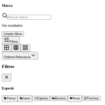
Marca
Sin resultados
Limpiar filtros
Filtros
Ordenar:
Relevancia
Filtros
Especie
🐕
Perros
🐈
Gatos
🐴
Equinos
🐄
Bovinos
🐦
Aves
🐷
Porcinos