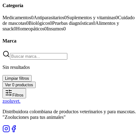
Categoría
Medicamentos
0
Antiparasitarios
0
Suplementos y vitaminas
0
Cuidado
de mascotas
0
Biológicos
0
Pruebas diagnósticas
0
Alimentos y
snack
0
Homeopáticos
0
Insumos
0
Marca
Sin resultados
Limpiar filtros
Ver
0
productos
Filtros
zoolu
vet
.
Distribuidora colombiana de productos veterinarios y para mascotas.
"Zooluciones para tus animales"