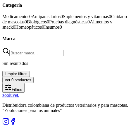
Categoría
Medicamentos
0
Antiparasitarios
0
Suplementos y vitaminas
0
Cuidado
de mascotas
0
Biológicos
0
Pruebas diagnósticas
0
Alimentos y
snack
0
Homeopáticos
0
Insumos
0
Marca
Sin resultados
Limpiar filtros
Ver
0
productos
Filtros
zoolu
vet
.
Distribuidora colombiana de productos veterinarios y para mascotas.
"Zooluciones para tus animales"