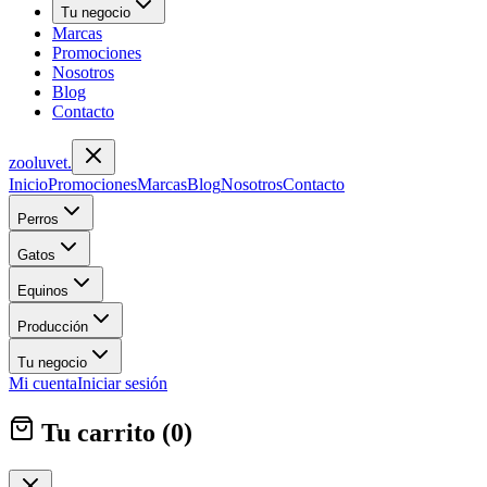
Tu negocio
Marcas
Promociones
Nosotros
Blog
Contacto
zoolu
vet
.
Inicio
Promociones
Marcas
Blog
Nosotros
Contacto
Perros
Gatos
Equinos
Producción
Tu negocio
Mi cuenta
Iniciar sesión
Tu carrito (
0
)