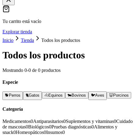
Tu carrito está vacío
Explorar tienda
Inicio
Tienda
Todos los productos
Todos los productos
Mostrando
0
-
0
de
0
productos
Especie
🐕
Perros
🐈
Gatos
🐴
Equinos
🐄
Bovinos
🐦
Aves
🐷
Porcinos
Categoría
Medicamentos
0
Antiparasitarios
0
Suplementos y vitaminas
0
Cuidado
de mascotas
0
Biológicos
0
Pruebas diagnósticas
0
Alimentos y
snack
0
Homeopáticos
0
Insumos
0