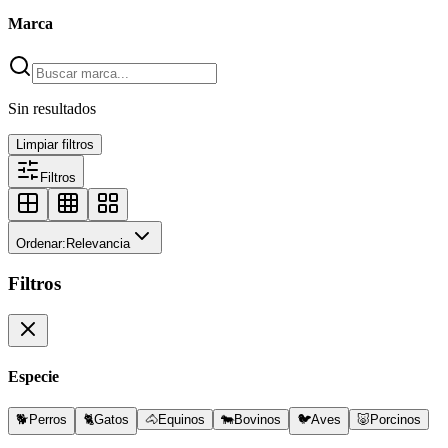
Marca
Sin resultados
Limpiar filtros
Filtros
Ordenar:
Relevancia
Filtros
Especie
🐕
Perros
🐈
Gatos
🐴
Equinos
🐄
Bovinos
🐦
Aves
🐷
Porcinos