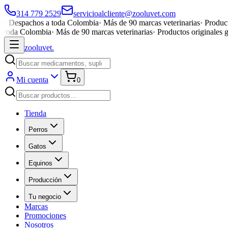
314 779 2529
servicioalcliente@zooluvet.com
·
Despachos a toda Colombia
·
Más de 90 marcas veterinarias
·
Product
toda Colombia
·
Más de 90 marcas veterinarias
·
Productos originales 
zoolu
vet
.
Mi cuenta
0
Tienda
Perros
Gatos
Equinos
Producción
Tu negocio
Marcas
Promociones
Nosotros