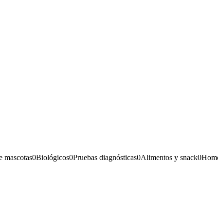
e mascotas
0
Biológicos
0
Pruebas diagnósticas
0
Alimentos y snack
0
Home