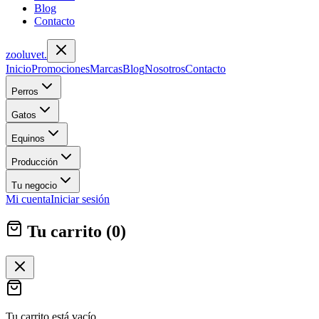
Blog
Contacto
zoolu
vet
.
Inicio
Promociones
Marcas
Blog
Nosotros
Contacto
Perros
Gatos
Equinos
Producción
Tu negocio
Mi cuenta
Iniciar sesión
Tu carrito (
0
)
Tu carrito está vacío