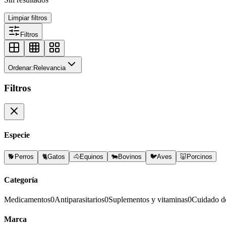
Limpiar filtros
Filtros
Ordenar:
Relevancia
Filtros
Especie
🐕
Perros
🐈
Gatos
🐴
Equinos
🐄
Bovinos
🐦
Aves
🐷
Porcinos
Categoría
Medicamentos
0
Antiparasitarios
0
Suplementos y vitaminas
0
Cuidado d
Marca