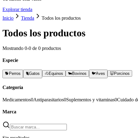
Explorar tienda
Inicio
Tienda
Todos los productos
Todos los productos
Mostrando
0
-
0
de
0
productos
Especie
🐕
Perros
🐈
Gatos
🐴
Equinos
🐄
Bovinos
🐦
Aves
🐷
Porcinos
Categoría
Medicamentos
0
Antiparasitarios
0
Suplementos y vitaminas
0
Cuidado d
Marca
Sin resultados