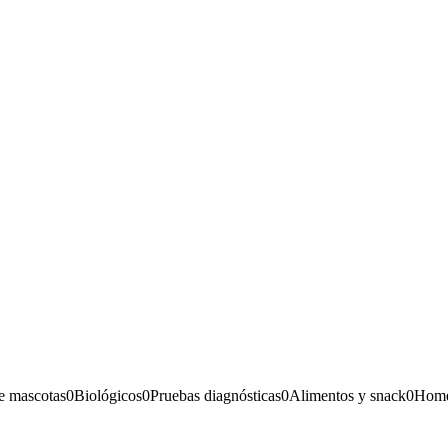
e mascotas
0
Biológicos
0
Pruebas diagnósticas
0
Alimentos y snack
0
Home