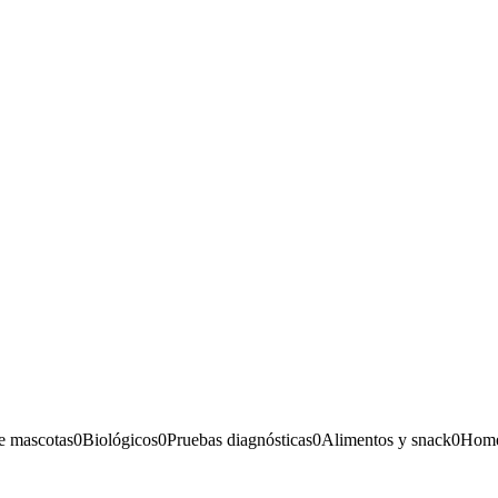
e mascotas
0
Biológicos
0
Pruebas diagnósticas
0
Alimentos y snack
0
Home