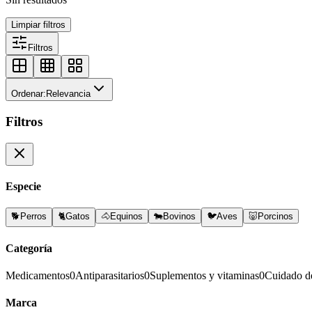
Limpiar filtros
Filtros
Ordenar:
Relevancia
Filtros
Especie
🐕
Perros
🐈
Gatos
🐴
Equinos
🐄
Bovinos
🐦
Aves
🐷
Porcinos
Categoría
Medicamentos
0
Antiparasitarios
0
Suplementos y vitaminas
0
Cuidado d
Marca