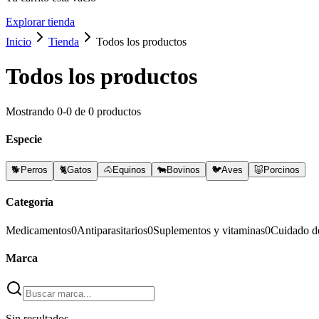
Explorar tienda
Inicio
Tienda
Todos los productos
Todos los productos
Mostrando
0
-
0
de
0
productos
Especie
🐕
Perros
🐈
Gatos
🐴
Equinos
🐄
Bovinos
🐦
Aves
🐷
Porcinos
Categoría
Medicamentos
0
Antiparasitarios
0
Suplementos y vitaminas
0
Cuidado d
Marca
Sin resultados