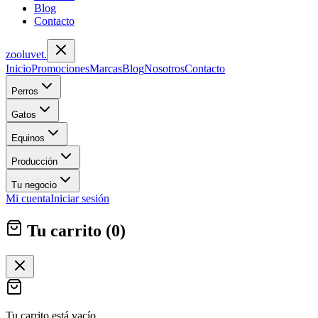
Blog
Contacto
zoolu
vet
.
Inicio
Promociones
Marcas
Blog
Nosotros
Contacto
Perros
Gatos
Equinos
Producción
Tu negocio
Mi cuenta
Iniciar sesión
Tu carrito (
0
)
Tu carrito está vacío