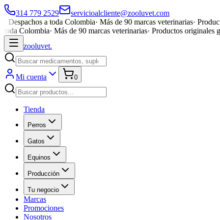
314 779 2529
servicioalcliente@zooluvet.com
·
Despachos a toda Colombia
·
Más de 90 marcas veterinarias
·
Product
toda Colombia
·
Más de 90 marcas veterinarias
·
Productos originales 
zoolu
vet
.
Mi cuenta
0
Tienda
Perros
Gatos
Equinos
Producción
Tu negocio
Marcas
Promociones
Nosotros