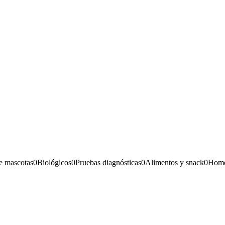
e mascotas
0
Biológicos
0
Pruebas diagnósticas
0
Alimentos y snack
0
Home