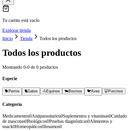
Tu carrito está vacío
Explorar tienda
Inicio
Tienda
Todos los productos
Todos los productos
Mostrando
0
-
0
de
0
productos
Especie
🐕
Perros
🐈
Gatos
🐴
Equinos
🐄
Bovinos
🐦
Aves
🐷
Porcinos
Categoría
Medicamentos
0
Antiparasitarios
0
Suplementos y vitaminas
0
Cuidado
de mascotas
0
Biológicos
0
Pruebas diagnósticas
0
Alimentos y
snack
0
Homeopáticos
0
Insumos
0