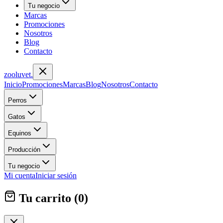
Tu negocio
Marcas
Promociones
Nosotros
Blog
Contacto
zoolu
vet
.
Inicio
Promociones
Marcas
Blog
Nosotros
Contacto
Perros
Gatos
Equinos
Producción
Tu negocio
Mi cuenta
Iniciar sesión
Tu carrito (
0
)