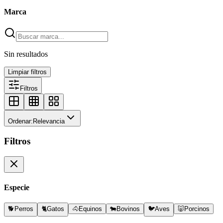
Marca
Sin resultados
Limpiar filtros
Filtros
Ordenar:
Relevancia
Filtros
Especie
🐕
Perros
🐈
Gatos
🐴
Equinos
🐄
Bovinos
🐦
Aves
🐷
Porcinos