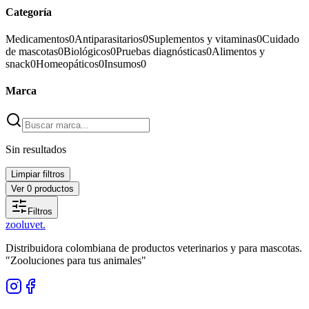
Categoría
Medicamentos
0
Antiparasitarios
0
Suplementos y vitaminas
0
Cuidado
de mascotas
0
Biológicos
0
Pruebas diagnósticas
0
Alimentos y
snack
0
Homeopáticos
0
Insumos
0
Marca
Sin resultados
Limpiar filtros
Ver
0
productos
Filtros
zoolu
vet
.
Distribuidora colombiana de productos veterinarios y para mascotas.
"Zooluciones para tus animales"