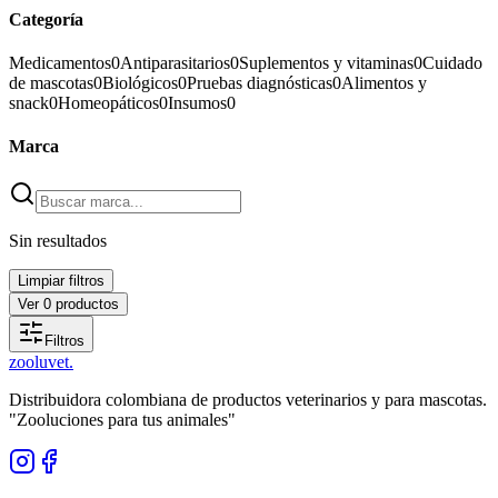
Categoría
Medicamentos
0
Antiparasitarios
0
Suplementos y vitaminas
0
Cuidado
de mascotas
0
Biológicos
0
Pruebas diagnósticas
0
Alimentos y
snack
0
Homeopáticos
0
Insumos
0
Marca
Sin resultados
Limpiar filtros
Ver
0
productos
Filtros
zoolu
vet
.
Distribuidora colombiana de productos veterinarios y para mascotas.
"Zooluciones para tus animales"