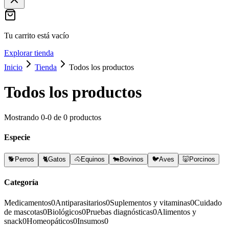
Tu carrito está vacío
Explorar tienda
Inicio
Tienda
Todos los productos
Todos los productos
Mostrando
0
-
0
de
0
productos
Especie
🐕
Perros
🐈
Gatos
🐴
Equinos
🐄
Bovinos
🐦
Aves
🐷
Porcinos
Categoría
Medicamentos
0
Antiparasitarios
0
Suplementos y vitaminas
0
Cuidado
de mascotas
0
Biológicos
0
Pruebas diagnósticas
0
Alimentos y
snack
0
Homeopáticos
0
Insumos
0