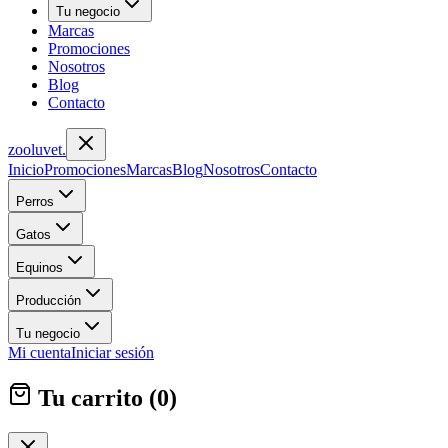
Tu negocio
Marcas
Promociones
Nosotros
Blog
Contacto
zoolu
vet
.
Inicio
Promociones
Marcas
Blog
Nosotros
Contacto
Perros
Gatos
Equinos
Producción
Tu negocio
Mi cuenta
Iniciar sesión
Tu carrito (
0
)