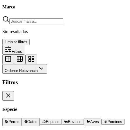
Marca
Sin resultados
Limpiar filtros
Filtros
Ordenar:
Relevancia
Filtros
Especie
🐕
Perros
🐈
Gatos
🐴
Equinos
🐄
Bovinos
🐦
Aves
🐷
Porcinos